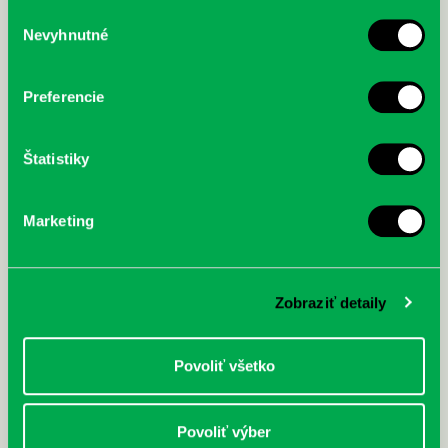
služby.
Výber
Nevyhnutné
súhlasu
McGrath, Andy: Tadej Pogačar:
Bárdy, Peter: Radičová
Prvá biografia najväčšieho
cyklistu modernej doby:
Preferencie
nezastaviteľný
Štatistiky
Marketing
Zobraziť detaily
Povoliť všetko
Povoliť výber