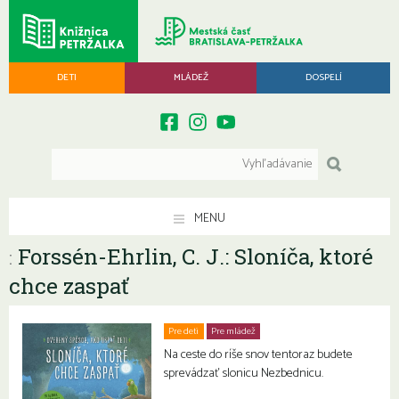
DETI
MLÁDEŽ
DOSPELÍ
MENU
Forssén-Ehrlin, C. J.: Sloníča, ktoré
:
chce zaspať
Pre deti
Pre mládež
Na ceste do ríše snov tentoraz budete
sprevádzať slonicu Nezbednicu.