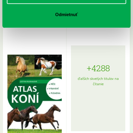
Rudź, Przemyslaw: Atlas hviezd:
Hardy, Paula: Japonsko na tanieri:
Odmietnuť
Sprievodca po hviezdnej oblohe
kompletný sprievodca
japonskou kuchyňou a etiketou
+4288
ďalších skvelých titulov na
čítanie