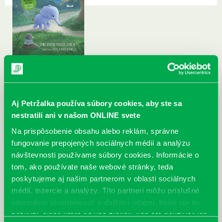
Aj Petržalka používa súbory cookies, aby ste sa
nestratili ani v našom ONLINE svete
Na prispôsobenie obsahu alebo reklám, správne
fungovanie prepojených sociálnych médií a analýzu
návštevnosti používame súbory cookies. Informácie o
tom, ako používate naše webové stránky, teda
poskytujeme aj našim partnerom v oblasti sociálnych
médií, inzercie a analýzy. Títo partneri môžu príslušné
informácie skombinovať s ďalšími údajmi, ktoré ste im
poskytli, alebo ktoré od vás získali, keď ste používali ich