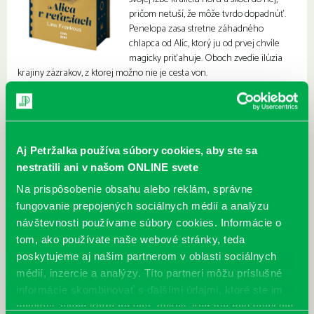
pričom netuší, že môže tvrdo dopadnúť.
Penelopa zasa stretne záhadného
chlapca od Alíc, ktorý ju od prvej chvíle
magicky priťahuje. Oboch zvedie ilúzia
krajiny zázrakov, z ktorej možno nie je cesta von.
Aj Petržalka používa súbory cookies, aby ste sa
nestratili ani v našom ONLINE svete
Na prispôsobenie obsahu alebo reklám, správne
fungovanie prepojených sociálnych médií a analýzu
návštevnosti používame súbory cookies. Informácie o
tom, ako používate naše webové stránky, teda
poskytujeme aj našim partnerom v oblasti sociálnych
médií, inzercie a analýzy. Títo partneri môžu príslušné
informácie skombinovať s ďalšími údajmi, ktoré ste im
poskytli, alebo ktoré od vás získali, keď ste používali ich