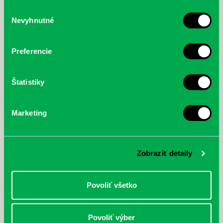
služby.
Výber
Nevyhnutné
súhlasu
McGrath, Andy: Tadej Pogačar:
Bárdy, Peter: Radičová
Prvá biografia najväčšieho
cyklistu modernej doby:
Preferencie
nezastaviteľný
Štatistiky
Marketing
Zobraziť detaily
Povoliť všetko
Povoliť výber