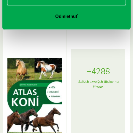
Rudź, Przemyslaw: Atlas hviezd:
Hardy, Paula: Japonsko na tanieri:
Odmietnuť
Sprievodca po hviezdnej oblohe
kompletný sprievodca
japonskou kuchyňou a etiketou
+4288
ďalších skvelých titulov na
čítanie