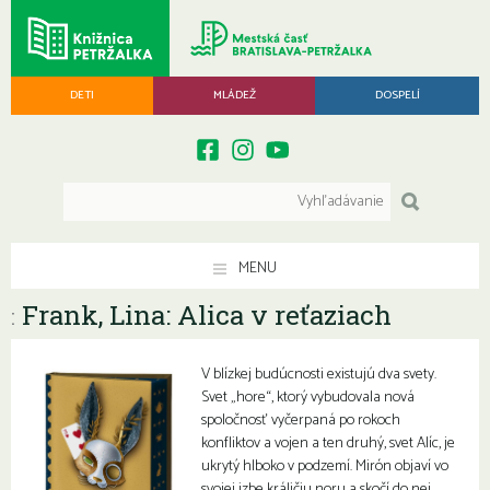
DETI
MLÁDEŽ
DOSPELÍ
MENU
Frank, Lina: Alica v reťaziach
:
V blízkej budúcnosti existujú dva svety.
Svet „hore“, ktorý vybudovala nová
spoločnosť vyčerpaná po rokoch
konfliktov a vojen a ten druhý, svet Alíc, je
ukrytý hlboko v podzemí. Mirón objaví vo
svojej izbe králičiu noru a skočí do nej,