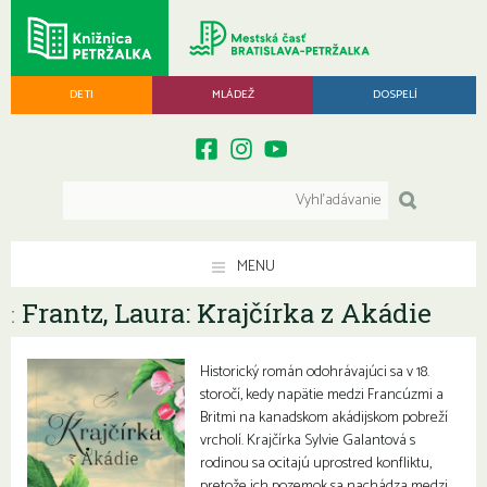
DETI
MLÁDEŽ
DOSPELÍ
MENU
Frantz, Laura: Krajčírka z Akádie
:
Historický román odohrávajúci sa v 18.
storočí, kedy napätie medzi Francúzmi a
Britmi na kanadskom akádijskom pobreží
vrcholí. Krajčírka Sylvie Galantová s
rodinou sa ocitajú uprostred konfliktu,
pretože ich pozemok sa nachádza medzi