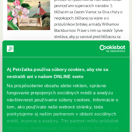
pevnosťami súperiacich národov. S
blížiacim sa časom Vianoc sa šíria chýry o
nepokojoch, blížiacej sa vojne a o
príslušníkovi britskej armády Williamovi
Blackburnovi. Práve s ním sa neskôr Sylvie
stretáva, aby ju varoval pred blížiacou sa
inváziou.
Aj Petržalka používa súbory cookies, aby ste sa
nestratili ani v našom ONLINE svete
Na prispôsobenie obsahu alebo reklám, správne
fungovanie prepojených sociálnych médií a analýzu
návštevnosti používame súbory cookies. Informácie o
tom, ako používate naše webové stránky, teda
poskytujeme aj našim partnerom v oblasti sociálnych
médií, inzercie a analýzy. Títo partneri môžu príslušné
informácie skombinovať s ďalšími údajmi, ktoré ste im