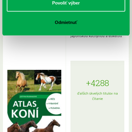
Povoliť výber
Odmietnuť
Rudź, Przemyslaw: Atlas hviezd:
Hardy, Paula: Japonsko na tanieri:
Sprievodca po hviezdnej oblohe
kompletný sprievodca
japonskou kuchyňou a etiketou
+4288
ďalších skvelých titulov na
čítanie