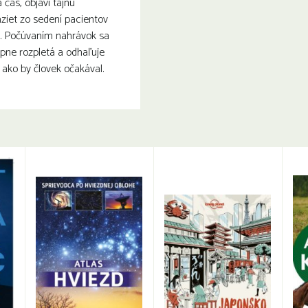
a čas, objaví tajnú
ziet zo sedení pacientov
j. Počúvaním nahrávok sa
upne rozpletá a odhaľuje
 ako by človek očakával.