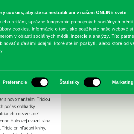
ry cookies, aby ste sa nestratili ani v našom ONLINE svete
lebo reklám, správne fungovanie prepojených sociálnych médií
bory cookies. Informácie o tom, ako používate naše webové st
erom v oblasti sociálnych médií, inzercie a analýzy. Títo partn
GY
SLUŽBY
PODUJATIA
POBOČKY
O KNIŽ
inovať s ďalšími údajmi, ktoré ste im poskytli, alebo ktoré od vá
y.
natómia lží
Preferencie
Štatistiky
Marketing
ler s novomanželmi Triciou
ch počas obhliadky
atriaceho nezvestnej
ienne Haleovej uväzní silná
Tricia pri hľadaní knihy,