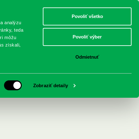
DETI
MLÁDEŽ
DOSPELÍ
Povoliť všetko
 a analýzu
ránky, teda
Povoliť výber
eri môžu
NICI
FEDINOVA
KONTAKTY
s získali,
Odmietnuť
Zobraziť detaily