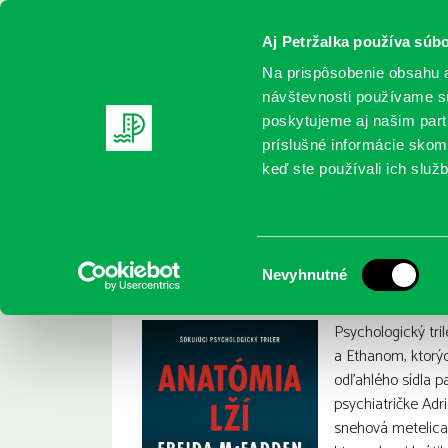
Aj Petržalka používa súbo
Na prispôsobenie obsahu a
návštevnosti používame sú
poskytujeme aj našim partn
REGISTRUJTE SA
ONLINE KATALÓ
príslušné informácie skomb
keď ste používali ich služb
Domov
Nové knihy
Freida McFadden: Anatómia lží
Freida McFadden: A
:
Výber
Nevyhnutné
súhlasu
Psychologický tri
a Ethanom, ktorý
odľahlého sídla p
psychiatričke Adr
snehová metelica. 