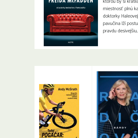
ktorou by si krátil
miestnosť plnú ka
doktorky Haleove
pavučina lží post
pravdu desivejšiu,