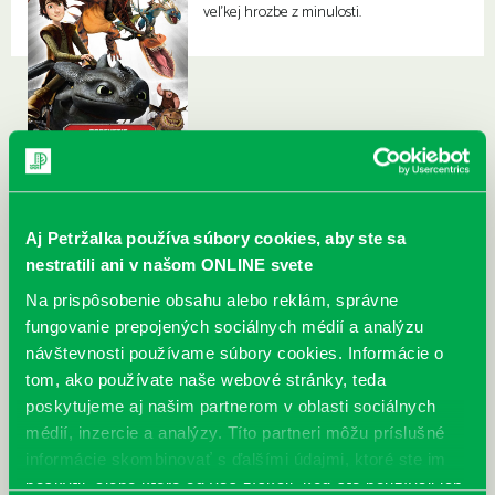
veľkej hrozbe z minulosti.
Aj Petržalka používa súbory cookies, aby ste sa
nestratili ani v našom ONLINE svete
Na prispôsobenie obsahu alebo reklám, správne
fungovanie prepojených sociálnych médií a analýzu
návštevnosti používame súbory cookies. Informácie o
tom, ako používate naše webové stránky, teda
poskytujeme aj našim partnerom v oblasti sociálnych
médií, inzercie a analýzy. Títo partneri môžu príslušné
informácie skombinovať s ďalšími údajmi, ktoré ste im
poskytli, alebo ktoré od vás získali, keď ste používali ich