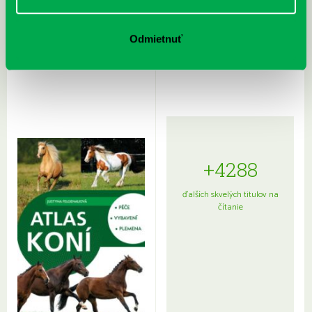
Rudź, Przemyslaw: Atlas hviezd:
Hardy, Paula: Japonsko na tanieri:
Odmietnuť
Sprievodca po hviezdnej oblohe
kompletný sprievodca
japonskou kuchyňou a etiketou
+4288
ďalších skvelých titulov na
čítanie