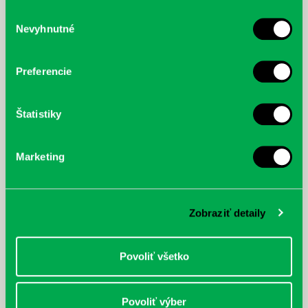
služby.
Výber
Nevyhnutné
súhlasu
McGrath, Andy: Tadej Pogačar:
Bárdy, Peter: Radičová
Prvá biografia najväčšieho
cyklistu modernej doby:
Preferencie
nezastaviteľný
Štatistiky
Marketing
Zobraziť detaily
Povoliť všetko
Povoliť výber