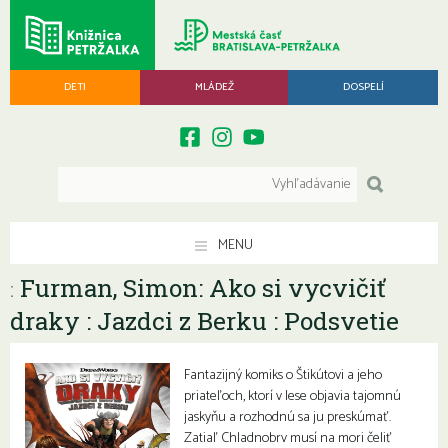
DETI
MLÁDEŽ
DOSPELÍ
MENU
Furman, Simon: Ako si vycvičiť
:
draky : Jazdci z Berku : Podsvetie
Fantazijný komiks o Štikútovi a jeho
priateľoch, ktorí v lese objavia tajomnú
jaskyňu a rozhodnú sa ju preskúmať.
Zatiaľ Chladnobrv musí na mori čeliť