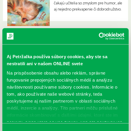
čakajú učitelia so zmyslom pre humor, ale
aj nejedno prekvapenie či dobrodružstvo.
Aj Petržalka používa súbory cookies, aby ste sa
nestratili ani v našom ONLINE svete
Na prispôsobenie obsahu alebo reklám, správne
fungovanie prepojených sociálnych médií a analýzu
návštevnosti používame súbory cookies. Informácie o
tom, ako používate naše webové stránky, teda
poskytujeme aj našim partnerom v oblasti sociálnych
médií, inzercie a analýzy. Títo partneri môžu príslušné
informácie skombinovať s ďalšími údajmi, ktoré ste im
poskytli, alebo ktoré od vás získali, keď ste používali ich
služby.
Výber