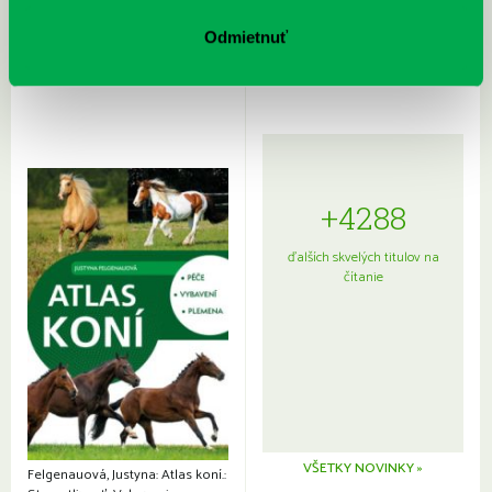
Rudź, Przemyslaw: Atlas hviezd:
Hardy, Paula: Japonsko na tanieri:
Sprievodca po hviezdnej oblohe
kompletný sprievodca
Odmietnuť
japonskou kuchyňou a etiketou
+4288
ďalších skvelých titulov na
čítanie
VŠETKY NOVINKY »
Felgenauová, Justyna: Atlas koní.: