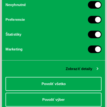
Nevyhnutné
McGrath, Andy: Tadej Pogačar:
Bárdy, Peter: Radičová
súhlasu
Prvá biografia najväčšieho
cyklistu modernej doby:
nezastaviteľný
Preferencie
Štatistiky
Marketing
Zobraziť detaily
Povoliť všetko
Povoliť výber