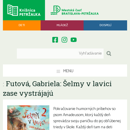
DETI
MLÁDEŽ
DOSPELÍ
MENU
Futová, Gabriela: Šelmy v lavici
:
zase vystrájajú
Pokračovanie humorných príbehov so
psom Amadeusom, ktorý každý deň
sprevádza svoju paničku do jej obľúbenej
triedy v škole. Každý deň tam na deti