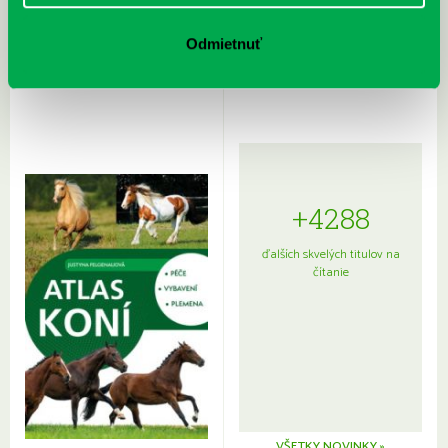
Rudź, Przemyslaw: Atlas hviezd:
Hardy, Paula: Japonsko na tanieri:
Sprievodca po hviezdnej oblohe
kompletný sprievodca
Odmietnuť
japonskou kuchyňou a etiketou
+4288
ďalších skvelých titulov na
čítanie
VŠETKY NOVINKY »