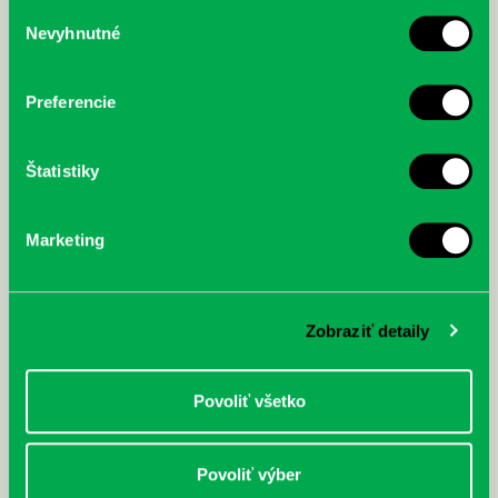
služby.
Výber
Nevyhnutné
súhlasu
McGrath, Andy: Tadej Pogačar:
Bárdy, Peter: Radičová
Prvá biografia najväčšieho
cyklistu modernej doby:
Preferencie
nezastaviteľný
Štatistiky
Marketing
Zobraziť detaily
Povoliť všetko
Povoliť výber