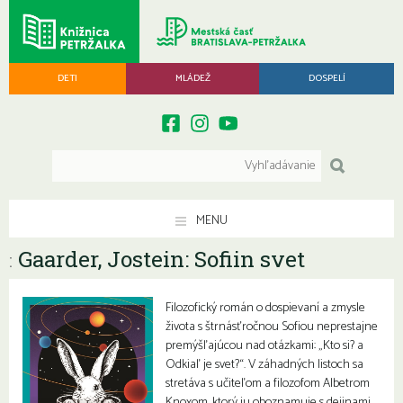
DETI
MLÁDEŽ
DOSPELÍ
MENU
Gaarder, Jostein: Sofiin svet
:
Filozofický román o dospievaní a zmysle
života s štrnásťročnou Sofiou neprestajne
premýšľajúcou nad otázkami: „Kto si? a
Odkiaľ je svet?“. V záhadných listoch sa
stretáva s učiteľom a filozofom Albetrom
Knoxom, ktorý ju oboznamuje s dejinami