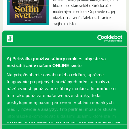
filozofie od starovekého Grécka až k
moderným filozofom. Odpovede na jej
otázku ju zavedú ďaleko za hranice
svojho rodiska.
Aj Petržalka používa súbory cookies, aby ste sa
nestratili ani v našom ONLINE svete
Na prispôsobenie obsahu alebo reklám, správne
fungovanie prepojených sociálnych médií a analýzu
návštevnosti používame súbory cookies. Informácie o
tom, ako používate naše webové stránky, teda
poskytujeme aj našim partnerom v oblasti sociálnych
médií, inzercie a analýzy. Títo partneri môžu príslušné
informácie skombinovať s ďalšími údajmi, ktoré ste im
poskytli, alebo ktoré od vás získali, keď ste používali ich