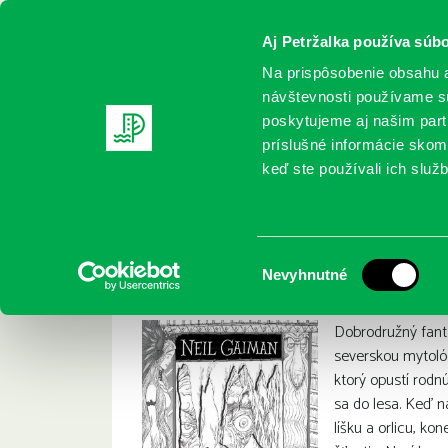
Aj Petržalka používa súbo
Na prispôsobenie obsahu a
návštevnosti používame sú
poskytujeme aj našim partn
REGISTRUJTE SA
ONLINE KATALÓ
príslušné informácie skomb
keď ste používali ich služb
Domov
Nové knihy
Gaiman, Neil: Odd a mraziví obři
Gaiman, Neil: Odd a
:
Výber
Nevyhnutné
súhlasu
Dobrodružný fant
severskou mytológ
ktorý opustí rodn
sa do lesa. Keď 
líšku a orlicu, k