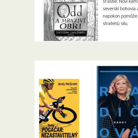
šťastie. Noví kama
severskí bohovia
napokon pomôže
stratenú silu.