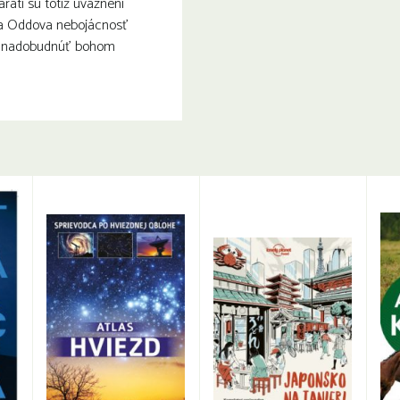
ráti sú totiž uväznení
 a Oddova nebojácnosť
 nadobudnúť bohom