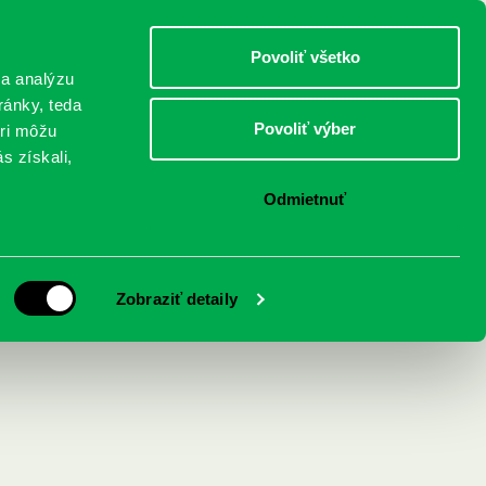
DETI
MLÁDEŽ
DOSPELÍ
Povoliť všetko
 a analýzu
ránky, teda
Povoliť výber
eri môžu
NICI
FEDINOVA
KONTAKTY
s získali,
Odmietnuť
Zobraziť detaily