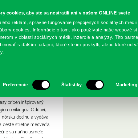
ry cookies, aby ste sa nestratili ani v našom ONLINE svete
lebo reklám, správne fungovanie prepojených sociálnych médií
bory cookies. Informácie o tom, ako používate naše webové st
erom v oblasti sociálnych médií, inzercie a analýzy. Títo partn
GY
SLUŽBY
PODUJATIA
POBOČKY
O KNIŽ
inovať s ďalšími údajmi, ktoré ste im poskytli, alebo ktoré od vá
y.
 mraziví obři
Preferencie
Štatistiky
Marketing
asy príbeh inšpirovaný
iou o vikingovi Oddovi,
ú nórsku dedinu a vydáva
na ceste stretne medveďa,
onečne sa naňho usmeje