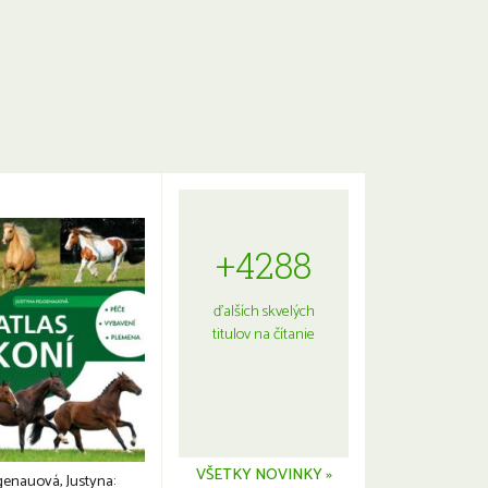
+4288
ďalších skvelých
titulov na čítanie
VŠETKY NOVINKY »
genauová, Justyna: