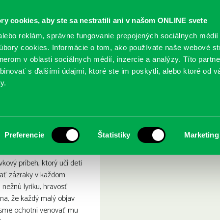
ry cookies, aby ste sa nestratili ani v našom ONLINE svete
lebo reklám, správne fungovanie prepojených sociálnych médií
bory cookies. Informácie o tom, ako používate naše webové st
erom v oblasti sociálnych médií, inzercie a analýzy. Títo partn
GY
SLUŽBY
PODUJATIA
POBOČKY
O KNIŽ
inovať s ďalšími údajmi, ktoré ste im poskytli, alebo ktoré od vá
y.
ky, ktoré spoznáš práve ty!
t potrebuje zázraky, ktoré
Preferencie
Štatistiky
Marketing
kový príbeh, ktorý učí deti
dať zázraky v každom
 nežnú lyriku, hravosť
ína, že každý malý objav
k sme ochotní venovať mu