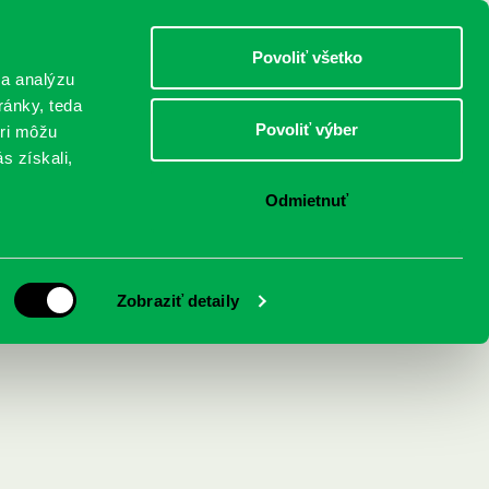
DETI
MLÁDEŽ
DOSPELÍ
Povoliť všetko
 a analýzu
ránky, teda
Povoliť výber
eri môžu
NICI
FEDINOVA
KONTAKTY
s získali,
Odmietnuť
 spoznáš práve ty!
Zobraziť detaily