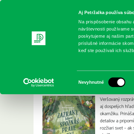
Aj Petržalka používa súbo
Na prispôsobenie obsahu a
návštevnosti používame sú
poskytujeme aj našim partn
REGISTRUJTE SA
ONLINE KATALÓ
príslušné informácie skomb
keď ste používali ich služb
Domov
Nové knihy
Gaines, Joanna: Svet potrebuje zázra
Gaines, Joanna: Sve
:
Výber
Nevyhnutné
súhlasu
Veršovaný rozpráv
aj dospelých hľa
okamžiku. Prináša
detailov a pripom
rozžiari svet – a