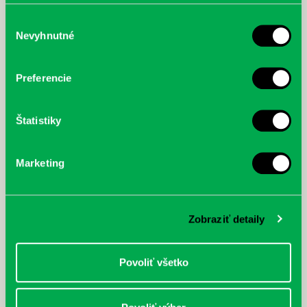
poskytli, alebo ktoré od vás získali, keď ste používali ich
služby.
Výber
Nevyhnutné
súhlasu
McGrath, Andy: Tadej Pogačar:
Bárdy, Peter: Radičová
Prvá biografia najväčšieho
Preferencie
cyklistu modernej doby:
nezastaviteľný
Štatistiky
Marketing
Zobraziť detaily
Povoliť všetko