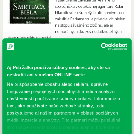
Vyšetrovanie zavedie Strikea a jeho
spoločníčku v detektívnej agentúre Robin
Ellacottovú z ošumelých ulíc Londýna do
zákulisia Parlamentu a privedie ich nielen
na stopu závažného zločinu, ale aj
nemorálnych skutkov nedotknuteľných,
ktoré nikdy nikto netrestal.
Aj Petržalka používa súbory cookies, aby ste sa
nestratili ani v našom ONLINE svete
Na prispôsobenie obsahu alebo reklám, správne
fungovanie prepojených sociálnych médií a analýzu
návštevnosti používame súbory cookies. Informácie o
tom, ako používate naše webové stránky, teda
poskytujeme aj našim partnerom v oblasti sociálnych
médií, inzercie a analýzy. Títo partneri môžu príslušné
informácie skombinovať s ďalšími údajmi, ktoré ste im