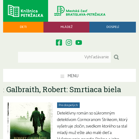
DETI
MLÁDEŽ
DOSPELÍ
MENU
Galbraith, Robert: Smrtiaca biela
:
Pre dospelých
Detektívny román so súkromným
detektívom Cormoranom Strikeom, ktorý
vyšetruje zločin, svedkom ktorého sa stal
mladý muž ešte ako malé dieťa.