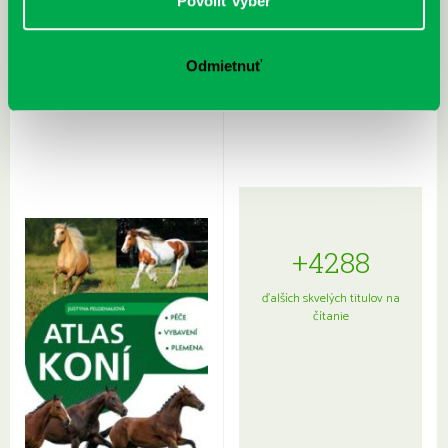
Povoliť výber
Odmietnuť
Rudź, Przemyslaw: Atlas hviezd:
Hardy, Paula: Japonsko na tanieri:
Sprievodca po hviezdnej oblohe
kompletný sprievodca
japonskou kuchyňou a etiketou
+4288
ďalších skvelých titulov na
čítanie