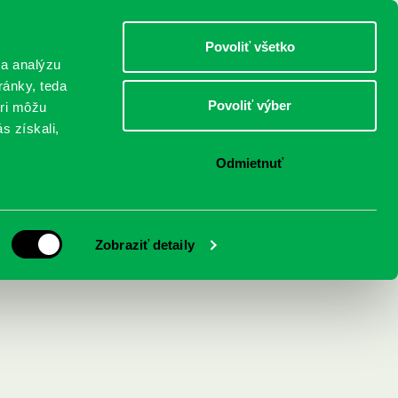
DETI
MLÁDEŽ
DOSPELÍ
Povoliť všetko
 a analýzu
ránky, teda
Povoliť výber
eri môžu
NICI
FEDINOVA
KONTAKTY
s získali,
Odmietnuť
Zobraziť detaily