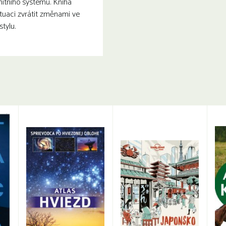
itního systému. Kniha
ituaci zvrátit změnami ve
stylu.