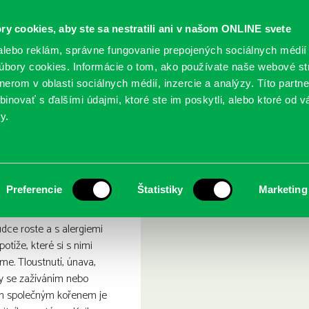
ry cookies, aby ste sa nestratili ani v našom ONLINE svete
lebo reklám, správne fungovanie prepojených sociálnych médií
bory cookies. Informácie o tom, ako používate naše webové st
erom v oblasti sociálnych médií, inzercie a analýzy. Títo partn
GY
SLUŽBY
PODUJATIA
POBOČKY
O KNIŽ
inovať s ďalšími údajmi, ktoré ste im poskytli, alebo ktoré od vá
y.
řekonat alergie
Preferencie
Štatistiky
Marketing
udce roste a s alergiemi
otíže, které si s nimi
me. Tloustnutí, únava,
y se zažíváním nebo
ich společným kořenem je