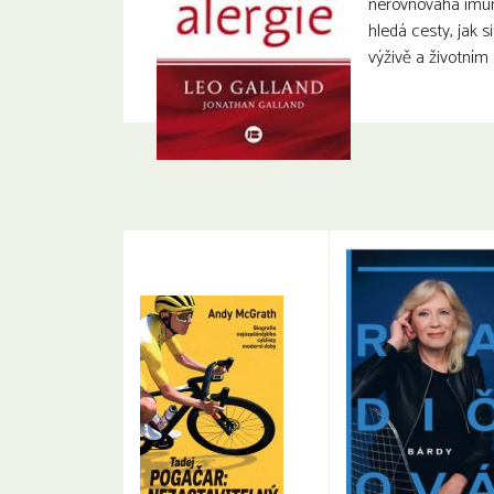
nerovnováha imun
hledá cesty, jak s
výživě a životním 