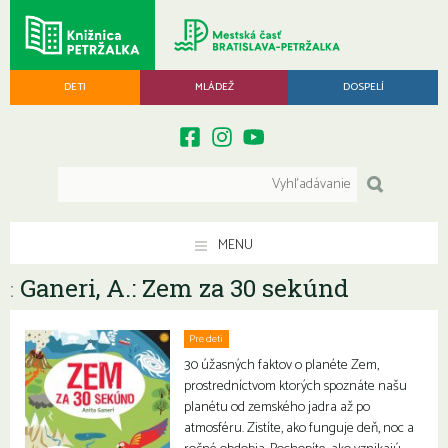
DETI
MLÁDEŽ
DOSPELÍ
MENU
Ganeri, A.: Zem za 30 sekúnd
:
Pre deti
30 úžasných faktov o planéte Zem,
prostredníctvom ktorých spoznáte našu
planétu od zemského jadra až po
atmosféru. Zistíte, ako funguje deň, noc a