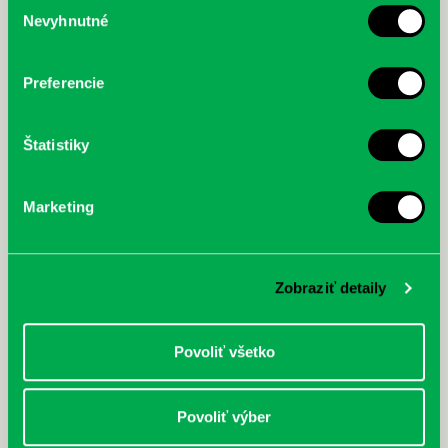
Výber
Nevyhnutné
McGrath, Andy: Tadej Pogačar:
Bárdy, Peter: Radičová
súhlasu
Prvá biografia najväčšieho
cyklistu modernej doby:
nezastaviteľný
Preferencie
Štatistiky
Marketing
Zobraziť detaily
Povoliť všetko
Povoliť výber