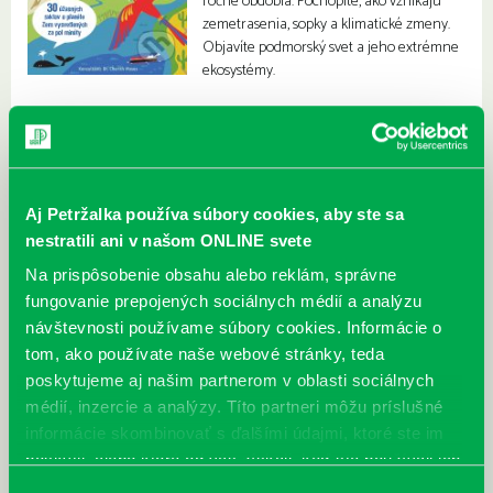
ročné obdobia. Pochopíte, ako vznikajú
zemetrasenia, sopky a klimatické zmeny.
Objavíte podmorský svet a jeho extrémne
ekosystémy.
Aj Petržalka používa súbory cookies, aby ste sa
nestratili ani v našom ONLINE svete
Na prispôsobenie obsahu alebo reklám, správne
fungovanie prepojených sociálnych médií a analýzu
návštevnosti používame súbory cookies. Informácie o
tom, ako používate naše webové stránky, teda
poskytujeme aj našim partnerom v oblasti sociálnych
médií, inzercie a analýzy. Títo partneri môžu príslušné
informácie skombinovať s ďalšími údajmi, ktoré ste im
poskytli, alebo ktoré od vás získali, keď ste používali ich
služby.