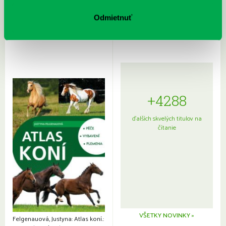
Rudź, Przemyslaw: Atlas hviezd:
Hardy, Paula: Japonsko na tanieri:
Sprievodca po hviezdnej oblohe
kompletný sprievodca
Odmietnuť
japonskou kuchyňou a etiketou
+4288
ďalších skvelých titulov na
čítanie
VŠETKY NOVINKY »
Felgenauová, Justyna: Atlas koní.: