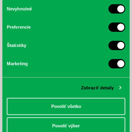
služby.
Výber
Nevyhnutné
súhlasu
McGrath, Andy: Tadej Pogačar:
Bárdy, Peter: Radičová
Prvá biografia najväčšieho
cyklistu modernej doby:
Preferencie
nezastaviteľný
Štatistiky
Marketing
Zobraziť detaily
Povoliť všetko
Povoliť výber