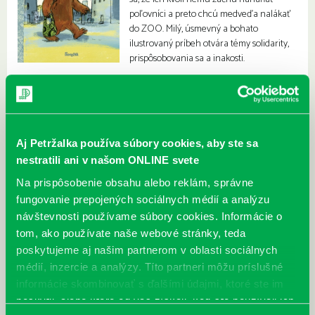
poľovníci a preto chcú medveďa nalákať
do ZOO. Milý, úsmevný a bohato
ilustrovaný príbeh otvára témy solidarity,
prispôsobovania sa a inakosti.
Aj Petržalka používa súbory cookies, aby ste sa
nestratili ani v našom ONLINE svete
Na prispôsobenie obsahu alebo reklám, správne
fungovanie prepojených sociálnych médií a analýzu
návštevnosti používame súbory cookies. Informácie o
tom, ako používate naše webové stránky, teda
poskytujeme aj našim partnerom v oblasti sociálnych
médií, inzercie a analýzy. Títo partneri môžu príslušné
informácie skombinovať s ďalšími údajmi, ktoré ste im
poskytli, alebo ktoré od vás získali, keď ste používali ich