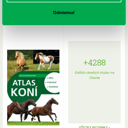
Rudź, Przemyslaw: Atlas hviezd:
Hardy, Paula: Japonsko na tanieri:
Sprievodca po hviezdnej oblohe
kompletný sprievodca
Odmietnuť
japonskou kuchyňou a etiketou
+4288
ďalších skvelých titulov na
čítanie
VŠETKY NOVINKY »