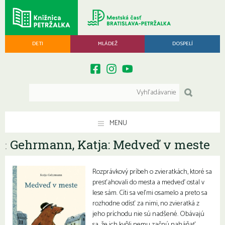
DETI
MLÁDEŽ
DOSPELÍ
MENU
Gehrmann, Katja: Medveď v meste
:
Rozprávkový príbeh o zvieratkách, ktoré sa
presťahovali do mesta a medveď ostal v
lese sám. Cíti sa veľmi osamelo a preto sa
rozhodne odísť za nimi, no zvieratká z
jeho príchodu nie sú nadšené. Obávajú
sa, že ich kvôli nemu začnú naháňať