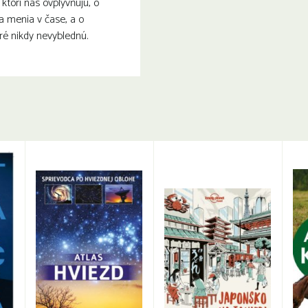
torí nás ovplyvňujú, o
a menia v čase, a o
ré nikdy nevyblednú.