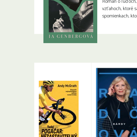
Román o ľuďoch, k
vzťahoch, ktoré s
spomienkach, kto