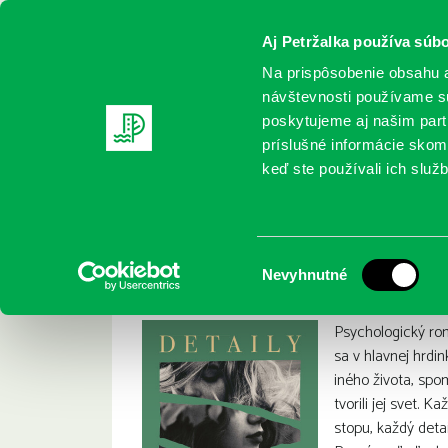
Aj Petržalka používa súbo
Na prispôsobenie obsahu a
návštevnosti používame sú
poskytujeme aj našim partn
REGISTRUJTE SA
ONLINE KATALÓ
príslušné informácie skomb
keď ste používali ich služb
Domov
Nové knihy
Genberg, Ia: Detaily
Genberg, Ia: Detaily
:
Výber
Nevyhnutné
súhlasu
Psychologický ro
sa v hlavnej hrdi
iného života, spom
tvorili jej svet. 
stopu, každý detai