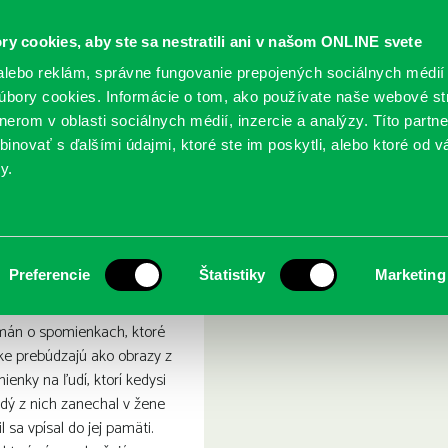
ry cookies, aby ste sa nestratili ani v našom ONLINE svete
lebo reklám, správne fungovanie prepojených sociálnych médií
bory cookies. Informácie o tom, ako používate naše webové st
erom v oblasti sociálnych médií, inzercie a analýzy. Títo partn
GY
SLUŽBY
PODUJATIA
POBOČKY
O KNIŽ
inovať s ďalšími údajmi, ktoré ste im poskytli, alebo ktoré od vá
y.
Preferencie
Štatistiky
Marketing
mán o spomienkach, ktoré
nke prebúdzajú ako obrazy z
ienky na ľudí, ktorí kedysi
Každý z nich zanechal v žene
l sa vpísal do jej pamäti.