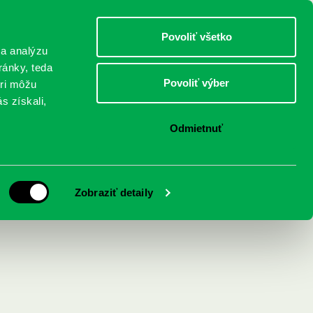
DETI
MLÁDEŽ
DOSPELÍ
Povoliť všetko
 a analýzu
ránky, teda
Povoliť výber
eri môžu
NICI
FEDINOVA
KONTAKTY
s získali,
Odmietnuť
Zobraziť detaily