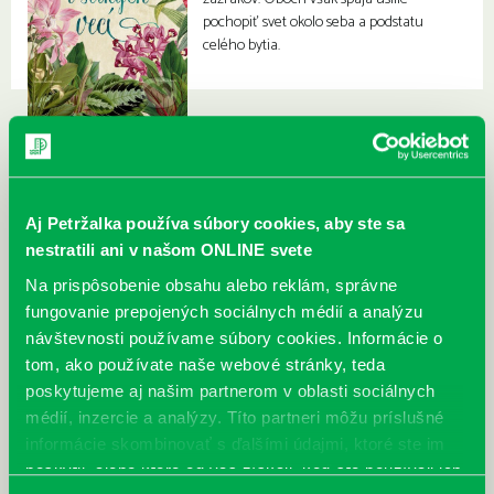
pochopiť svet okolo seba a podstatu
celého bytia.
Aj Petržalka používa súbory cookies, aby ste sa
nestratili ani v našom ONLINE svete
Na prispôsobenie obsahu alebo reklám, správne
fungovanie prepojených sociálnych médií a analýzu
návštevnosti používame súbory cookies. Informácie o
tom, ako používate naše webové stránky, teda
poskytujeme aj našim partnerom v oblasti sociálnych
médií, inzercie a analýzy. Títo partneri môžu príslušné
informácie skombinovať s ďalšími údajmi, ktoré ste im
poskytli, alebo ktoré od vás získali, keď ste používali ich