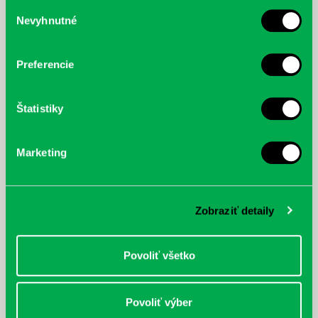
služby.
Výber
Nevyhnutné
súhlasu
McGrath, Andy: Tadej Pogačar:
Bárdy, Peter: Radičová
Prvá biografia najväčšieho
cyklistu modernej doby:
Preferencie
nezastaviteľný
Štatistiky
Marketing
Zobraziť detaily
Povoliť všetko
Povoliť výber