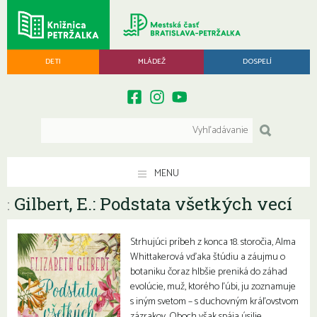
DETI
MLÁDEŽ
DOSPELÍ
MENU
Gilbert, E.: Podstata všetkých vecí
:
Strhujúci príbeh z konca 18. storočia, Alma
Whittakerová vďaka štúdiu a záujmu o
botaniku čoraz hlbšie preniká do záhad
evolúcie, muž, ktorého ľúbi, ju zoznamuje
s iným svetom – s duchovným kráľovstvom
zázrakov. Oboch však spája úsilie