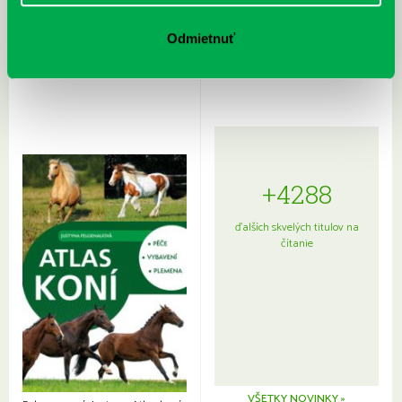
Rudź, Przemyslaw: Atlas hviezd:
Hardy, Paula: Japonsko na tanieri:
Sprievodca po hviezdnej oblohe
kompletný sprievodca
Odmietnuť
japonskou kuchyňou a etiketou
+4288
ďalších skvelých titulov na
čítanie
VŠETKY NOVINKY »