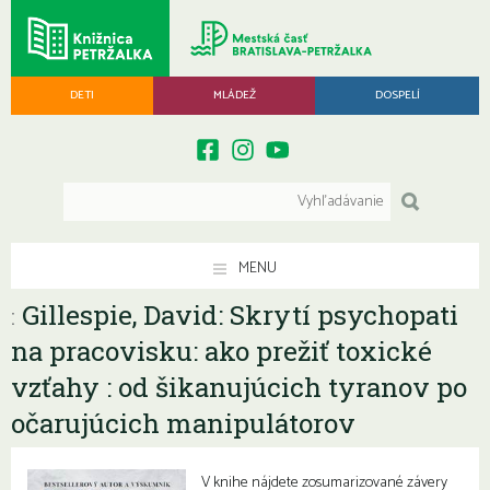
DETI
MLÁDEŽ
DOSPELÍ
MENU
Gillespie, David: Skrytí psychopati
:
na pracovisku: ako prežiť toxické
vzťahy : od šikanujúcich tyranov po
očarujúcich manipulátorov
V knihe nájdete zosumarizované závery