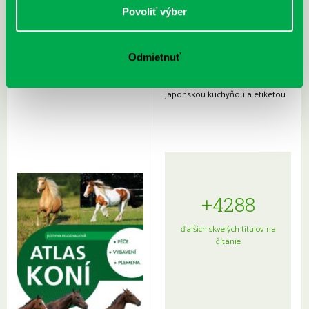
Povoliť výber
Odmietnuť
Rudź, Przemyslaw: Atlas hviezd:
Hardy, Paula: Japonsko na tanieri:
Sprievodca po hviezdnej oblohe
kompletný sprievodca
japonskou kuchyňou a etiketou
+4288
ďalších skvelých titulov na
čítanie