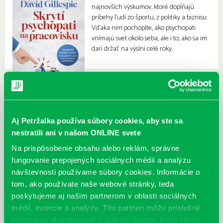
najnovších výskumov, ktoré dopĺňajú
príbehy ľudí zo športu, z politiky a biznisu.
Vďaka nim pochopíte, ako psychopati
vnímajú svet okolo seba, ale i to, ako sa im
darí držať na výslní celé roky.
Aj Petržalka používa súbory cookies, aby ste sa
nestratili ani v našom ONLINE svete
Na prispôsobenie obsahu alebo reklám, správne
fungovanie prepojených sociálnych médií a analýzu
návštevnosti používame súbory cookies. Informácie o
tom, ako používate naše webové stránky, teda
poskytujeme aj našim partnerom v oblasti sociálnych
médií, inzercie a analýzy. Títo partneri môžu príslušné
informácie skombinovať s ďalšími údajmi, ktoré ste im