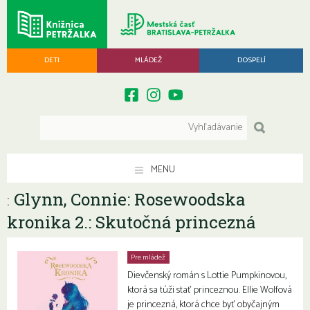
DETI
MLÁDEŽ
DOSPELÍ
MENU
Glynn, Connie: Rosewoodska
:
kronika 2.: Skutočná princezná
Pre mládež
Dievčenský román s Lottie Pumpkinovou,
ktorá sa túži stať princeznou. Ellie Wolfová
je princezná, ktorá chce byť obyčajným