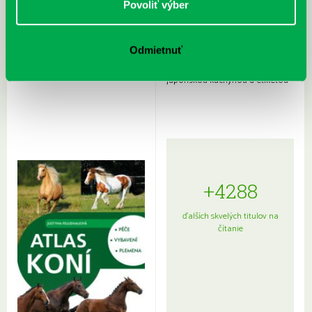
Povoliť výber
Odmietnuť
Rudź, Przemyslaw: Atlas hviezd:
Hardy, Paula: Japonsko na tanieri:
Sprievodca po hviezdnej oblohe
kompletný sprievodca
japonskou kuchyňou a etiketou
+4288
ďalších skvelých titulov na
čítanie