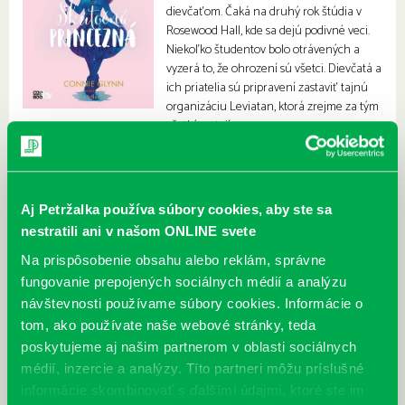
dievčaťom. Čaká na druhý rok štúdia v
Rosewood Hall, kde sa dejú podivné veci.
Niekoľko študentov bolo otrávených a
vyzerá to, že ohrození sú všetci. Dievčatá a
ich priatelia sú pripravení zastaviť tajnú
organizáciu Leviatan, ktorá zrejme za tým
všetkým stojí.
Aj Petržalka používa súbory cookies, aby ste sa
nestratili ani v našom ONLINE svete
Na prispôsobenie obsahu alebo reklám, správne
fungovanie prepojených sociálnych médií a analýzu
návštevnosti používame súbory cookies. Informácie o
tom, ako používate naše webové stránky, teda
poskytujeme aj našim partnerom v oblasti sociálnych
médií, inzercie a analýzy. Títo partneri môžu príslušné
informácie skombinovať s ďalšími údajmi, ktoré ste im