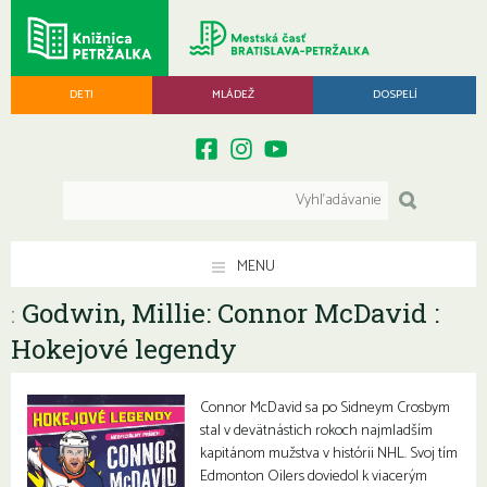
DETI
MLÁDEŽ
DOSPELÍ
MENU
Godwin, Millie: Connor McDavid :
:
Hokejové legendy
Connor McDavid sa po Sidneym Crosbym
stal v devätnástich rokoch najmladším
kapitánom mužstva v histórii NHL. Svoj tím
Edmonton Oilers doviedol k viacerým