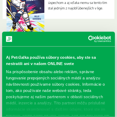
úspechom a aj vďaka nemu sa tento tím
stal jedným z najobľúbenejších v lige.
Aj Petržalka používa súbory cookies, aby ste sa
nestratili ani v našom ONLINE svete
Na prispôsobenie obsahu alebo reklám, správne
fungovanie prepojených sociálnych médií a analýzu
návštevnosti používame súbory cookies. Informácie o
tom, ako používate naše webové stránky, teda
poskytujeme aj našim partnerom v oblasti sociálnych
médií, inzercie a analýzy. Títo partneri môžu príslušné
informácie skombinovať s ďalšími údajmi, ktoré ste im
poskytli, alebo ktoré od vás získali, keď ste používali ich