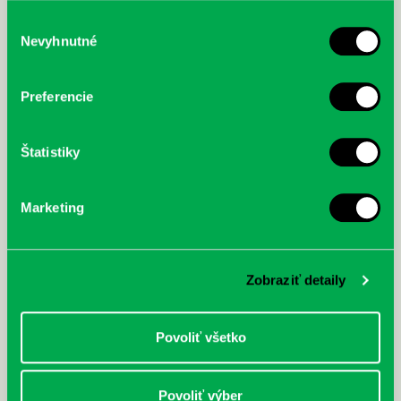
služby.
Výber
Nevyhnutné
súhlasu
McGrath, Andy: Tadej Pogačar:
Bárdy, Peter: Radičová
Prvá biografia najväčšieho
Preferencie
cyklistu modernej doby:
nezastaviteľný
Štatistiky
Marketing
Zobraziť detaily
Povoliť všetko
Povoliť výber