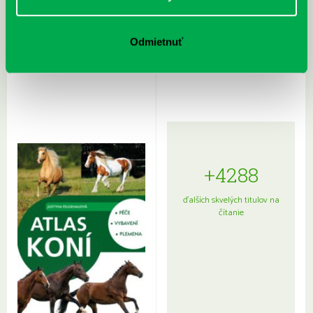
Rudź, Przemyslaw: Atlas hviezd:
Hardy, Paula: Japonsko na tanieri:
Odmietnuť
Sprievodca po hviezdnej oblohe
kompletný sprievodca
japonskou kuchyňou a etiketou
+4288
ďalších skvelých titulov na
čítanie