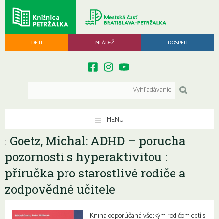
DETI
MLÁDEŽ
DOSPELÍ
MENU
Goetz, Michal: ADHD – porucha
:
pozornosti s hyperaktivitou :
příručka pro starostlivé rodiče a
zodpovědné učitele
Kniha odporúčaná všetkým rodičom detí s