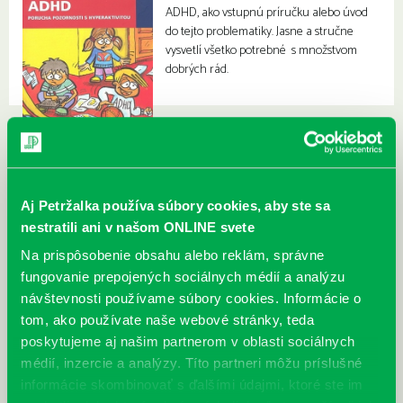
ADHD, ako vstupnú príručku alebo úvod
do tejto problematiky. Jasne a stručne
vysvetlí všetko potrebné s množstvom
dobrých rád.
Aj Petržalka používa súbory cookies, aby ste sa
nestratili ani v našom ONLINE svete
Na prispôsobenie obsahu alebo reklám, správne
fungovanie prepojených sociálnych médií a analýzu
návštevnosti používame súbory cookies. Informácie o
tom, ako používate naše webové stránky, teda
poskytujeme aj našim partnerom v oblasti sociálnych
médií, inzercie a analýzy. Títo partneri môžu príslušné
informácie skombinovať s ďalšími údajmi, ktoré ste im