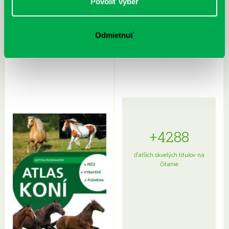
Povoliť výber
Odmietnuť
Rudź, Przemyslaw: Atlas hviezd:
Hardy, Paula: Japonsko na tanieri:
Sprievodca po hviezdnej oblohe
kompletný sprievodca
japonskou kuchyňou a etiketou
+4288
ďalších skvelých titulov na
čítanie