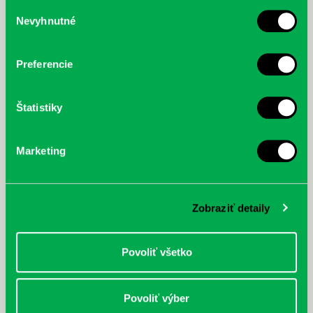
služby.
Výber
Nevyhnutné
súhlasu
McGrath, Andy: Tadej Pogačar:
Bárdy, Peter: Radičová
Prvá biografia najväčšieho
cyklistu modernej doby:
Preferencie
nezastaviteľný
Štatistiky
Marketing
Zobraziť detaily
Povoliť všetko
Povoliť výber