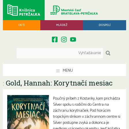
DETI
MLÁDEŽ
DOSPELÍ
MENU
Gold, Hannah: Korytnačí mesiac
:
Poučný príbeh z Kostariky, kam prichádza
Silver spolu s rodičmi do Centra na
záchranu korytnačiek. Pod horúcim
tropickým slnkom v záchrannom centre si
Silver postupne zvyká a dokonca je
svedkom vzácneho okamihu, keď kožatka