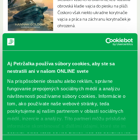
obrovská kladie vajcia do piesku na pláži.
Čoskoro však niekto ukradne korytnačie
vajcia a práca na záchranu korytnačiek je
ohrozená.
Aj Petržalka používa súbory cookies, aby ste sa
nestratili ani v našom ONLINE svete
Na prispôsobenie obsahu alebo reklám, správne
fungovanie prepojených sociálnych médií a analýzu
návštevnosti používame súbory cookies. Informácie o
tom, ako používate naše webové stránky, teda
poskytujeme aj našim partnerom v oblasti sociálnych
médií, inzercie a analýzy. Títo partneri môžu príslušné
informácie skombinovať s ďalšími údajmi, ktoré ste im
poskytli, alebo ktoré od vás získali, keď ste používali ich