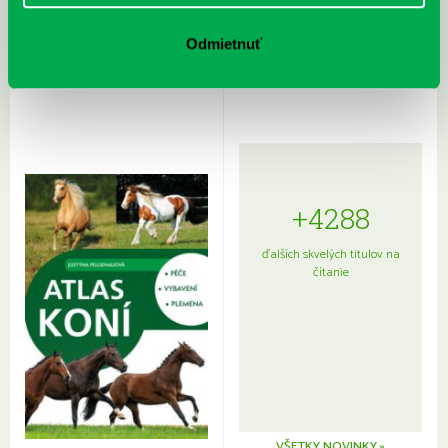
Rudź, Przemyslaw: Atlas hviezd:
Hardy, Paula: Japonsko na tanieri:
Sprievodca po hviezdnej oblohe
kompletný sprievodca
Odmietnuť
japonskou kuchyňou a etiketou
+4288
ďalších skvelých titulov na
čítanie
VŠETKY NOVINKY »