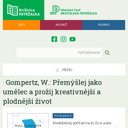
DETI
MLÁDEŽ
DOSPELÍ
MENU
Gompertz, W.: Přemýšlej jako
:
umělec a prožij kreativnější a
plodnější život
Pre dospelých
Anekdotický pohľad na to, čo si autor