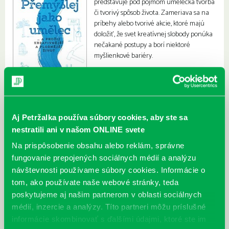
predstavuje pod pojmom umelecká tvorba
či tvorivý spôsob života. Zameriava sa na
príbehy alebo tvorivé akcie, ktoré majú
doložiť, že svet kreatívnej slobody ponúka
nečakané postupy a borí niektoré
myšlienkové bariéry.
Aj Petržalka používa súbory cookies, aby ste sa
nestratili ani v našom ONLINE svete
Na prispôsobenie obsahu alebo reklám, správne
fungovanie prepojených sociálnych médií a analýzu
návštevnosti používame súbory cookies. Informácie o
tom, ako používate naše webové stránky, teda
poskytujeme aj našim partnerom v oblasti sociálnych
médií, inzercie a analýzy. Títo partneri môžu príslušné
informácie skombinovať s ďalšími údajmi, ktoré ste im