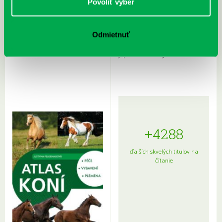
Povoliť výber
Odmietnuť
Rudź, Przemyslaw: Atlas hviezd:
Hardy, Paula: Japonsko na tanieri:
Sprievodca po hviezdnej oblohe
kompletný sprievodca
japonskou kuchyňou a etiketou
+4288
ďalších skvelých titulov na
čítanie