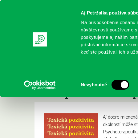
Aj Petržalka používa súbo
Na prispôsobenie obsahu a
návštevnosti používame sú
poskytujeme aj našim partn
REGISTRUJTE SA
ONLINE KATALÓ
príslušné informácie skomb
keď ste používali ich služb
Domov
Nové knihy
Goodman, Whitney: Toxická pozitiv
Goodman, Whitney: 
:
Výber
Nevyhnutné
svete posadnutom 
súhlasu
Aj dobre mienená 
okolností môže s
Psychoterapeutka