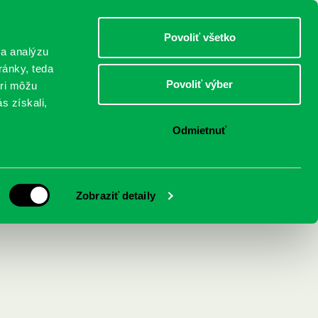
DETI
MLÁDEŽ
DOSPELÍ
Povoliť všetko
 a analýzu
ránky, teda
Povoliť výber
eri môžu
NICI
FEDINOVA
KONTAKTY
s získali,
Odmietnuť
ňte sami sebou vo
Zobraziť detaily