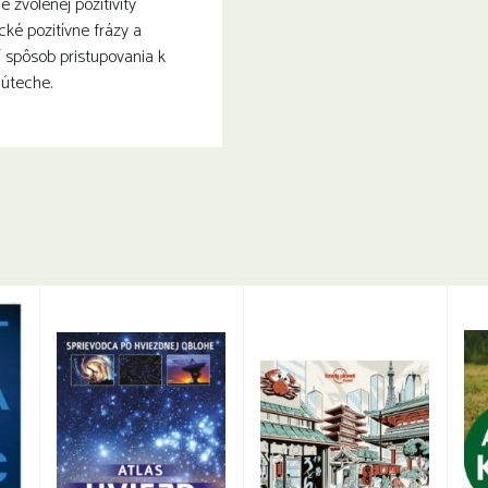
 zvolenej pozitivity
cké pozitívne frázy a
ší spôsob pristupovania k
 úteche.