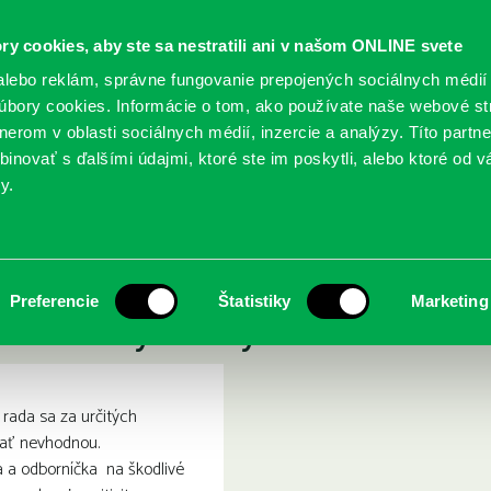
ry cookies, aby ste sa nestratili ani v našom ONLINE svete
lebo reklám, správne fungovanie prepojených sociálnych médií
bory cookies. Informácie o tom, ako používate naše webové st
erom v oblasti sociálnych médií, inzercie a analýzy. Títo partn
GY
SLUŽBY
PODUJATIA
POBOČKY
O KNIŽ
inovať s ďalšími údajmi, ktoré ste im poskytli, alebo ktoré od vá
y.
ita : zostaňte sami sebou vo svete posadnutom pozitívnym myslením
Toxická pozitivita : zosta
Preferencie
Štatistiky
Marketing
pozitívnym myslením
rada sa za určitých
tať nevhodnou.
 a odborníčka na škodlivé