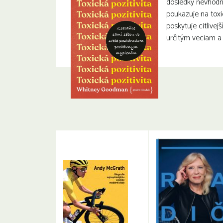
dôsledky nevhodne
poukazuje na toxi
poskytuje citlivej
určitým veciam a