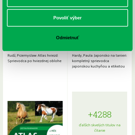
Povoliť výber
Odmietnuť
Rudź, Przemyslaw: Atlas hviezd:
Hardy, Paula: Japonsko na tanieri:
Sprievodca po hviezdnej oblohe
kompletný sprievodca
japonskou kuchyňou a etiketou
+4288
ďalších skvelých titulov na
čítanie