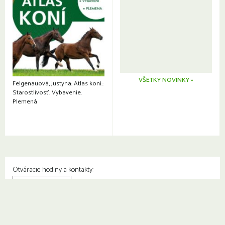
VŠETKY NOVINKY »
Felgenauová, Justyna: Atlas koní.:
Starostlivosť. Vybavenie.
Plemená
Otváracie hodiny a kontakty:
© Knižnica Petržalka
Fedinova 1129/7, 851 01 Bratislava
Web od
2day.sk