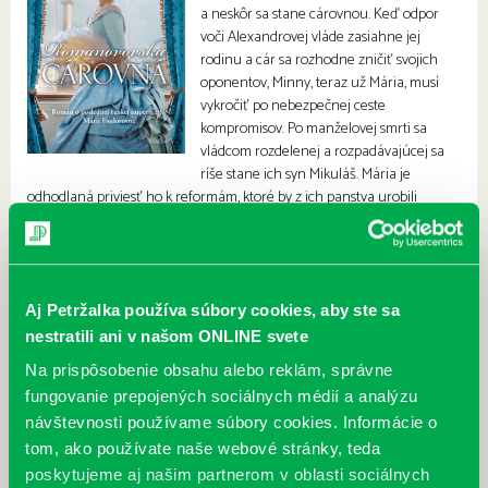
a neskôr sa stane cárovnou. Keď odpor
voči Alexandrovej vláde zasiahne jej
rodinu a cár sa rozhodne zničiť svojich
oponentov, Minny, teraz už Mária, musí
vykročiť po nebezpečnej ceste
kompromisov. Po manželovej smrti sa
vládcom rozdelenej a rozpadávajúcej sa
ríše stane ich syn Mikuláš. Mária je
odhodlaná priviesť ho k reformám, ktoré by z ich panstva urobili
modernú krajinu. Ruskom sa však preženie ďalšia revolučná vlna a
Mária sa ocitne pred najnebezpečnejšou a najbolestnejšou výzvou
svojho života.
Aj Petržalka používa súbory cookies, aby ste sa
nestratili ani v našom ONLINE svete
Na prispôsobenie obsahu alebo reklám, správne
fungovanie prepojených sociálnych médií a analýzu
návštevnosti používame súbory cookies. Informácie o
tom, ako používate naše webové stránky, teda
poskytujeme aj našim partnerom v oblasti sociálnych