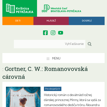
DETI
MLÁDEŽ
DOSPELÍ
MENU
Gortner, C. W.: Romanovovská
:
cárovná
Pre dospelých
Historický román o devätnásťročnej
dánskej princeznej Minny, ktorá sa vydá za
romanovovského dediča trónu Alexandra