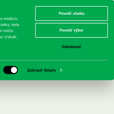
DETI
MLÁDEŽ
DOSPELÍ
Povoliť všetko
 a analýzu
ránky, teda
Povoliť výber
eri môžu
NICI
FEDINOVA
KONTAKTY
s získali,
Odmietnuť
o Lucrezii Borgia
Zobraziť detaily