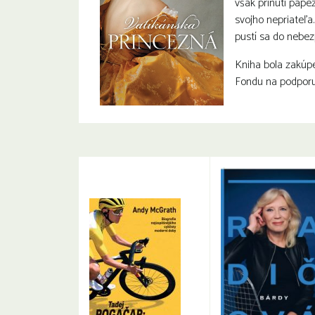
však prinúti pápe
svojho nepriateľa
pustí sa do nebez
Kniha bola zakúp
Fondu na podporu