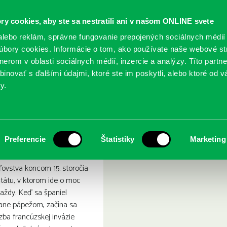
ry cookies, aby ste sa nestratili ani v našom ONLINE svete
lebo reklám, správne fungovanie prepojených sociálnych médií
bory cookies. Informácie o tom, ako používate naše webové st
erom v oblasti sociálnych médií, inzercie a analýzy. Títo partn
GY
SLUŽBY
PODUJATIA
POBOČKY
O KNIŽ
inovať s ďalšími údajmi, ktoré ste im poskytli, alebo ktoré od vá
y.
á . Román o Lucrezii Borgia
ikánska princezná . Román 
Preferencie
Štatistiky
Marketing
ľovstva koncom 15. storočia
tátu, v ktorom ide o moc
vraždy. Keď sa španiel
tane pápežom, začína sa
ba francúzskej invázie