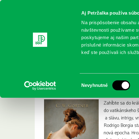
Aj Petržalka používa súbo
Na prispôsobenie obsahu a
návštevnosti používame sú
poskytujeme aj našim partn
REGISTRUJTE SA
ONLINE KATALÓ
príslušné informácie skomb
keď ste používali ich služb
Domov
Nové knihy
Gortner, C. W.: Vatikánska princezn
Gortner, C. W.: Vat
:
Výber
Nevyhnutné
súhlasu
Zahĺbte sa do krá
do vatikánskeho š
a slávu, intrigy, 
Rodrigo Borgia s
nová epocha. Hroz