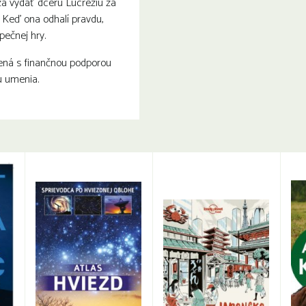
ža vydať dcéru Lucreziu za
. Keď ona odhalí pravdu,
pečnej hry.
ená s finančnou podporou
 umenia.