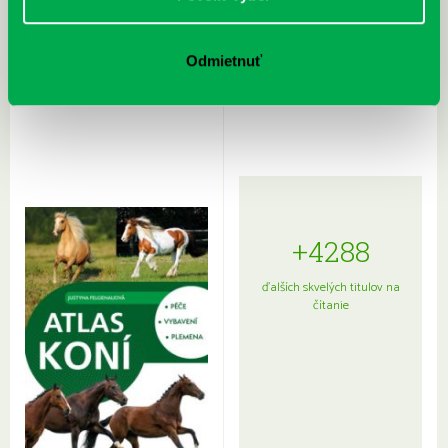
Rudź, Przemyslaw: Atlas hviezd:
Hardy, Paula: Japonsko na tanieri:
Odmietnuť
Sprievodca po hviezdnej oblohe
kompletný sprievodca
japonskou kuchyňou a etiketou
+4288
ďalších skvelých titulov na
čítanie