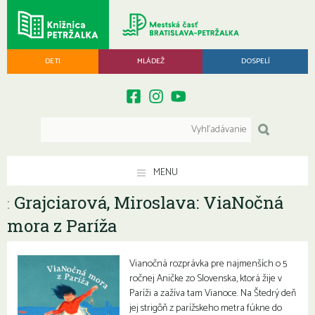
DETI
MLÁDEŽ
DOSPELÍ
MENU
Grajciarová, Miroslava: ViaNočná
:
mora z Paríža
Vianočná rozprávka pre najmenších o 5
ročnej Aničke zo Slovenska, ktorá žije v
Paríži a zažíva tam Vianoce. Na Štedrý deň
jej strigôň z parížskeho metra fúkne do