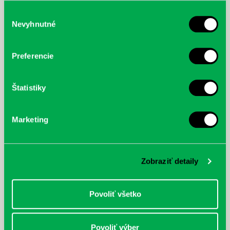
služby.
Výber
Nevyhnutné
súhlasu
McGrath, Andy: Tadej Pogačar:
Bárdy, Peter: Radičová
Prvá biografia najväčšieho
Preferencie
cyklistu modernej doby:
nezastaviteľný
Štatistiky
Marketing
Zobraziť detaily
Povoliť všetko
Povoliť výber