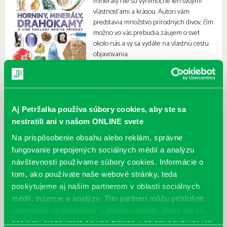
minerály nie sú výnimočné len svojimi
vlastnosťami a krásou. Autori vám
predstavia množstvo prírodných divov, čím
možno vo vás prebudia záujem o svet
okolo nás a vy sa vydáte na vlastnú cestu
objavovania.
Aj Petržalka používa súbory cookies, aby ste sa
nestratili ani v našom ONLINE svete
Na prispôsobenie obsahu alebo reklám, správne
fungovanie prepojených sociálnych médií a analýzu
návštevnosti používame súbory cookies. Informácie o
tom, ako používate naše webové stránky, teda
poskytujeme aj našim partnerom v oblasti sociálnych
médií, inzercie a analýzy. Títo partneri môžu príslušné
informácie skombinovať s ďalšími údajmi, ktoré ste im
poskytli, alebo ktoré od vás získali, keď ste používali ich