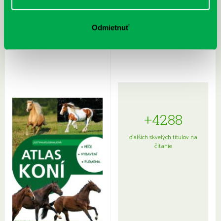
Rudź, Przemyslaw: Atlas hviezd:
Hardy, Paula: Japonsko na tanieri:
Odmietnuť
Sprievodca po hviezdnej oblohe
kompletný sprievodca
japonskou kuchyňou a etiketou
+4288
ďalších skvelých titulov na
čítanie