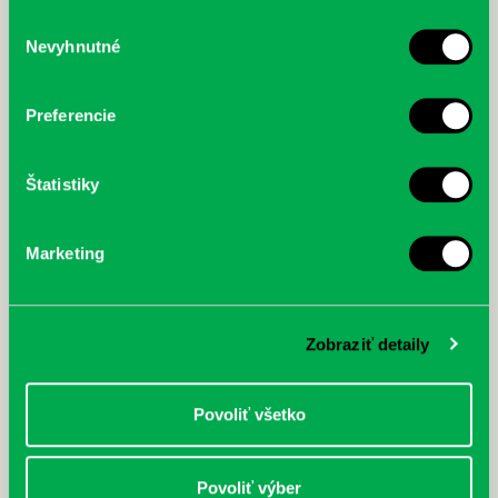
služby.
Výber
Nevyhnutné
súhlasu
McGrath, Andy: Tadej Pogačar:
Bárdy, Peter: Radičová
Prvá biografia najväčšieho
cyklistu modernej doby:
Preferencie
nezastaviteľný
Štatistiky
Marketing
Zobraziť detaily
Povoliť všetko
Povoliť výber