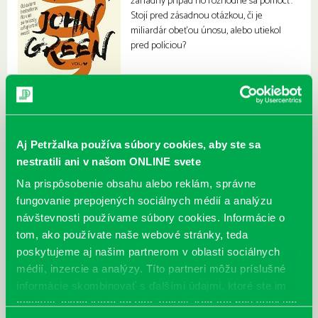
záhadný prípad no rozhodne sa pomôcť.
Stojí pred zásadnou otázkou, či je
miliardár obeťou únosu, alebo utiekol
pred políciou?
Aj Petržalka používa súbory cookies, aby ste sa
nestratili ani v našom ONLINE svete
Na prispôsobenie obsahu alebo reklám, správne
fungovanie prepojených sociálnych médií a analýzu
návštevnosti používame súbory cookies. Informácie o
tom, ako používate naše webové stránky, teda
poskytujeme aj našim partnerom v oblasti sociálnych
médií, inzercie a analýzy. Títo partneri môžu príslušné
informácie skombinovať s ďalšími údajmi, ktoré ste im
poskytli, alebo ktoré od vás získali, keď ste používali ich