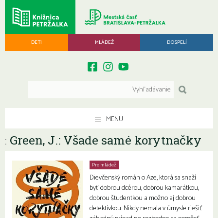
DETI
MLÁDEŽ
DOSPELÍ
MENU
Green, J.: Všade samé korytnačky
:
Pre mládež
Dievčenský román o Aze, ktorá sa snaží
byť dobrou dcérou, dobrou kamarátkou,
dobrou študentkou a možno aj dobrou
detektívkou. Nikdy nemala v úmysle riešiť