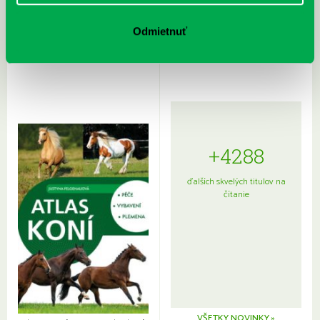
Rudź, Przemyslaw: Atlas hviezd:
Hardy, Paula: Japonsko na tanieri:
Sprievodca po hviezdnej oblohe
kompletný sprievodca
Odmietnuť
japonskou kuchyňou a etiketou
+4288
ďalších skvelých titulov na
čítanie
VŠETKY NOVINKY »