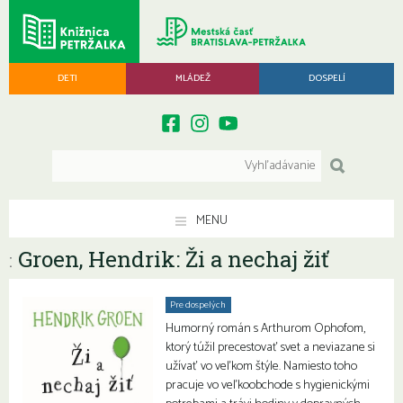
DETI
MLÁDEŽ
DOSPELÍ
MENU
Groen, Hendrik: Ži a nechaj žiť
:
Pre dospelých
Humorný román s Arthurom Ophofom,
ktorý túžil precestovať svet a neviazane si
užívať vo veľkom štýle. Namiesto toho
pracuje vo veľkoobchode s hygienickými