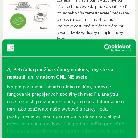
potrebami a trávi hodiny v dopravných
zápchach na ceste do práce a späť. Keď
ho jedného dňa zamestnávateľ nečakane
prepustí a podarí sa mu zhrabnúť
kráľovské odstupné, z ničoho nič sa mu
otvoria skvelé vyhliadky na úplne nový
život.
Aj Petržalka používa súbory cookies, aby ste sa
nestratili ani v našom ONLINE svete
Na prispôsobenie obsahu alebo reklám, správne
fungovanie prepojených sociálnych médií a analýzu
návštevnosti používame súbory cookies. Informácie o
tom, ako používate naše webové stránky, teda
poskytujeme aj našim partnerom v oblasti sociálnych
médií, inzercie a analýzy. Títo partneri môžu príslušné
informácie skombinovať s ďalšími údajmi, ktoré ste im