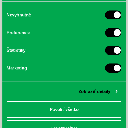
poskytli, alebo ktoré od vás získali, keď ste používali ich
služby.
Výber
Nevyhnutné
súhlasu
McGrath, Andy: Tadej Pogačar:
Bárdy, Peter: Radičová
Prvá biografia najväčšieho
Preferencie
cyklistu modernej doby:
nezastaviteľný
Štatistiky
Marketing
Zobraziť detaily
Povoliť všetko