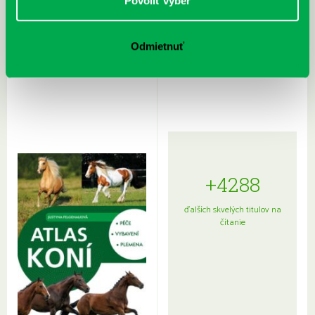
Povoliť výber
Odmietnuť
Rudź, Przemyslaw: Atlas hviezd:
Hardy, Paula: Japonsko na tanieri:
Sprievodca po hviezdnej oblohe
kompletný sprievodca
japonskou kuchyňou a etiketou
+4288
ďalších skvelých titulov na
čítanie