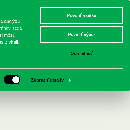
DETI
MLÁDEŽ
DOSPELÍ
Povoliť všetko
 a analýzu
ránky, teda
Povoliť výber
eri môžu
NICI
FEDINOVA
KONTAKTY
s získali,
Odmietnuť
Zobraziť detaily