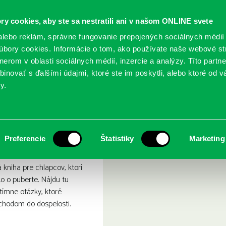
ry cookies, aby ste sa nestratili ani v našom ONLINE svete
lebo reklám, správne fungovanie prepojených sociálnych médií
bory cookies. Informácie o tom, ako používate naše webové st
erom v oblasti sociálnych médií, inzercie a analýzy. Títo partn
GY
SLUŽBY
PODUJATIA
POBOČKY
O KNIŽ
inovať s ďalšími údajmi, ktoré ste im poskytli, alebo ktoré od vá
y.
ieť
mali chlapci vedieť
Preferencie
Štatistiky
Marketing
kniha pre chlapcov, ktorí
o o puberte. Nájdu tu
tímne otázky, ktoré
chodom do dospelosti.