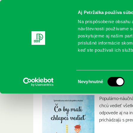
Aj Petržalka používa súbo
Na prispôsobenie obsahu a
návštevnosti používame sú
poskytujeme aj našim partn
REGISTRUJTE SA
ONLINE KATALÓ
príslušné informácie skomb
keď ste používali ich služb
Domov
Nové knihy
Gross, Alma: Čo by mali chlapci ved
Gross, Alma: Čo by 
:
Výber
Nevyhnutné
súhlasu
Populárno-náučná 
chcú vedieť všetk
odpovede aj na in
prichádzajú s pre