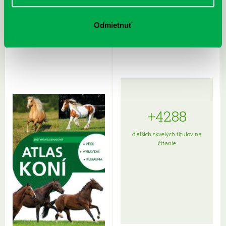
Rudź, Przemyslaw: Atlas hviezd:
Hardy, Paula: Japonsko na tanieri:
Odmietnuť
Sprievodca po hviezdnej oblohe
kompletný sprievodca
japonskou kuchyňou a etiketou
+4288
ďalších skvelých titulov na
čítanie