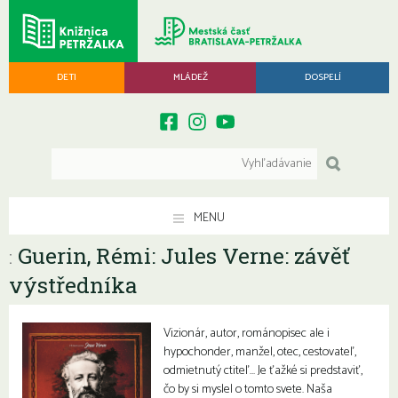
DETI
MLÁDEŽ
DOSPELÍ
MENU
Guerin, Rémi: Jules Verne: závěť
:
výstředníka
Vizionár, autor, románopisec ale i
hypochonder, manžel, otec, cestovateľ,
odmietnutý ctiteľ… Je ťažké si predstaviť,
čo by si myslel o tomto svete. Naša