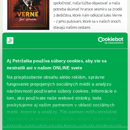
spoločnosť, naša túžba objavovať a naša
potreba skúmať hranice vesmíru sa zrodili
z dedičstva, ktoré nám odkázal Jules Verne
– z jeho putovaní, ktoré sa v našich snoch
stávajú našimi cestami.
Aj Petržalka používa súbory cookies, aby ste sa
nestratili ani v našom ONLINE svete
Na prispôsobenie obsahu alebo reklám, správne
fungovanie prepojených sociálnych médií a analýzu
návštevnosti používame súbory cookies. Informácie o
tom, ako používate naše webové stránky, teda
poskytujeme aj našim partnerom v oblasti sociálnych
médií, inzercie a analýzy. Títo partneri môžu príslušné
informácie skombinovať s ďalšími údajmi, ktoré ste im
poskytli, alebo ktoré od vás získali, keď ste používali ich