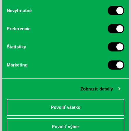
služby.
Výber
Nevyhnutné
súhlasu
McGrath, Andy: Tadej Pogačar:
Bárdy, Peter: Radičová
Prvá biografia najväčšieho
cyklistu modernej doby:
Preferencie
nezastaviteľný
Štatistiky
Marketing
Zobraziť detaily
Povoliť všetko
Povoliť výber