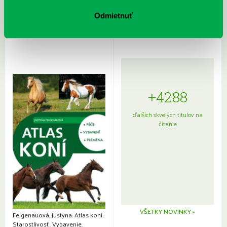
Sprievodca po hviezdnej oblohe
kompletný sprievodca
Odmietnuť
japonskou kuchyňou a etiketou
+4288
ďalších skvelých titulov na
čítanie
VŠETKY NOVINKY »
Felgenauová, Justyna: Atlas koní.:
Starostlivosť. Vybavenie.