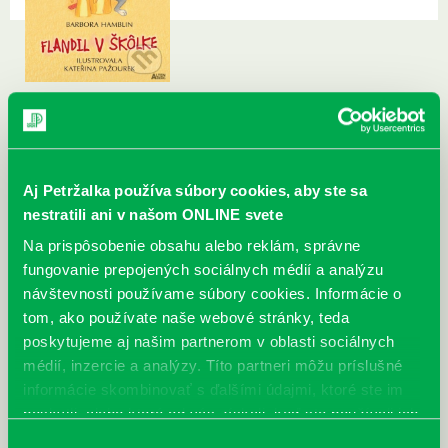
Aj Petržalka používa súbory cookies, aby ste sa
nestratili ani v našom ONLINE svete
Na prispôsobenie obsahu alebo reklám, správne
fungovanie prepojených sociálnych médií a analýzu
návštevnosti používame súbory cookies. Informácie o
tom, ako používate naše webové stránky, teda
poskytujeme aj našim partnerom v oblasti sociálnych
médií, inzercie a analýzy. Títo partneri môžu príslušné
informácie skombinovať s ďalšími údajmi, ktoré ste im
poskytli, alebo ktoré od vás získali, keď ste používali ich
služby.
Výber