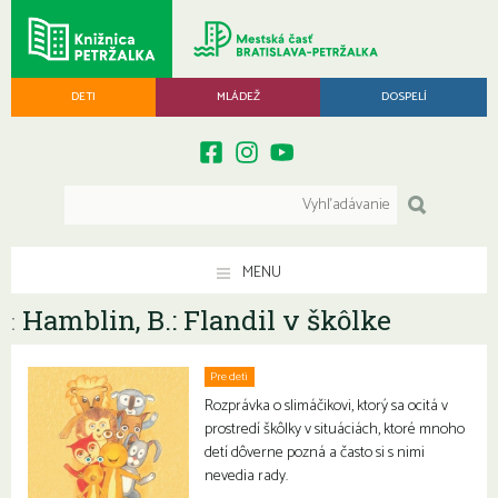
DETI
MLÁDEŽ
DOSPELÍ
MENU
Hamblin, B.: Flandil v škôlke
:
Pre deti
Rozprávka o slimáčikovi, ktorý sa ocitá v
prostredí škôlky v situáciách, ktoré mnoho
detí dôverne pozná a často si s nimi
nevedia rady.