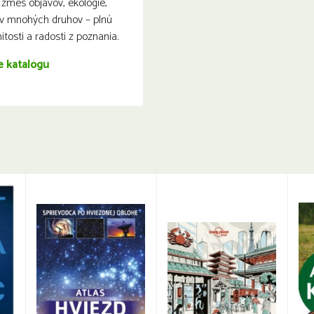
zmes objavov, ekológie,
ov mnohých druhov – plnú
itosti a radosti z poznania.
e katalógu