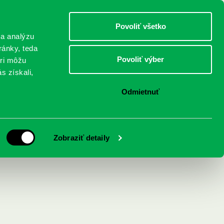
DETI
MLÁDEŽ
DOSPELÍ
Povoliť všetko
 a analýzu
ránky, teda
Povoliť výber
eri môžu
NICI
FEDINOVA
KONTAKTY
s získali,
Odmietnuť
svet prírody
Zobraziť detaily