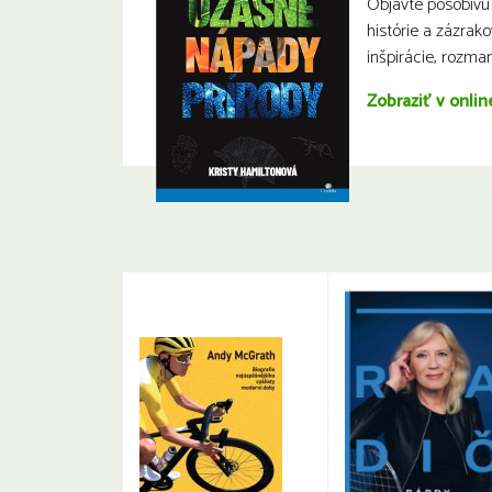
Objavte pôsobivú 
histórie a zázrak
inšpirácie, rozman
Zobraziť v onlin