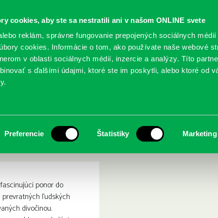
ry cookies, aby ste sa nestratili ani v našom ONLINE svete
lebo reklám, správne fungovanie prepojených sociálnych médií
bory cookies. Informácie o tom, ako používate naše webové st
erom v oblasti sociálnych médií, inzercie a analýzy. Títo partn
GY
SLUŽBY
PODUJATIA
POBOČKY
O KNIŽ
inovať s ďalšími údajmi, ktoré ste im poskytli, alebo ktoré od vá
y.
rody: ako svet prírody inšpiruje pokrok vo vede
žasné nápady prírody: ako 
Preferencie
Štatistiky
Marketing
 vede
fascinujúci ponor do
a prevratných ľudských
vaných divočinou.