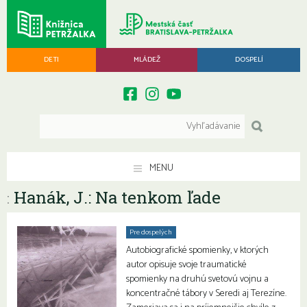
DETI
MLÁDEŽ
DOSPELÍ
MENU
Hanák, J.: Na tenkom ľade
:
Pre dospelých
Autobiografické spomienky, v ktorých
autor opisuje svoje traumatické
spomienky na druhú svetovú vojnu a
koncentračné tábory v Seredi aj Terezíne.