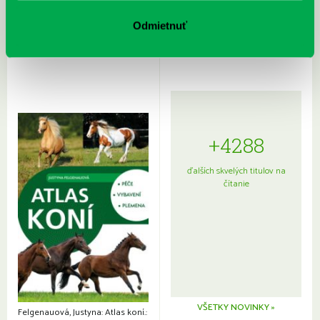
Rudź, Przemyslaw: Atlas hviezd:
Hardy, Paula: Japonsko na tanieri:
Sprievodca po hviezdnej oblohe
kompletný sprievodca
Odmietnuť
japonskou kuchyňou a etiketou
+4288
ďalších skvelých titulov na
čítanie
VŠETKY NOVINKY »
Felgenauová, Justyna: Atlas koní.: