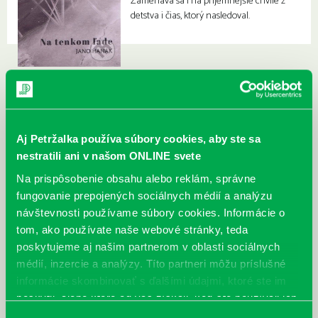
Zameriava sa i na príjemnejšie chvíle z
detstva i čias, ktorý nasledoval.
Aj Petržalka používa súbory cookies, aby ste sa
nestratili ani v našom ONLINE svete
Na prispôsobenie obsahu alebo reklám, správne
fungovanie prepojených sociálnych médií a analýzu
návštevnosti používame súbory cookies. Informácie o
tom, ako používate naše webové stránky, teda
poskytujeme aj našim partnerom v oblasti sociálnych
médií, inzercie a analýzy. Títo partneri môžu príslušné
informácie skombinovať s ďalšími údajmi, ktoré ste im
poskytli, alebo ktoré od vás získali, keď ste používali ich
služby.