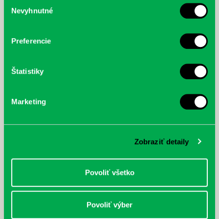
Výber
Nevyhnutné
McGrath, Andy: Tadej Pogačar:
Bárdy, Peter: Radičová
súhlasu
Prvá biografia najväčšieho
cyklistu modernej doby:
nezastaviteľný
Preferencie
Štatistiky
Marketing
Zobraziť detaily
Povoliť všetko
Povoliť výber