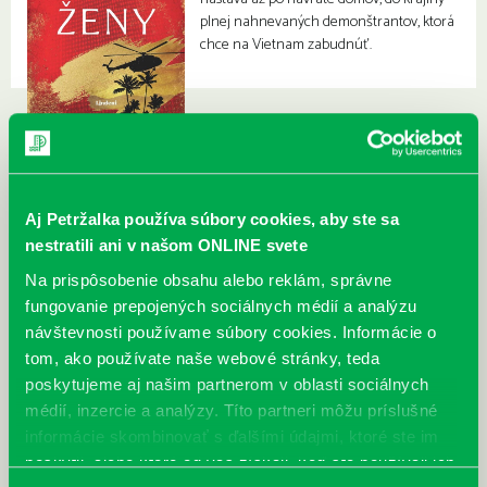
plnej nahnevaných demonštrantov, ktorá
chce na Vietnam zabudnúť.
Aj Petržalka používa súbory cookies, aby ste sa
nestratili ani v našom ONLINE svete
Na prispôsobenie obsahu alebo reklám, správne
fungovanie prepojených sociálnych médií a analýzu
návštevnosti používame súbory cookies. Informácie o
tom, ako používate naše webové stránky, teda
poskytujeme aj našim partnerom v oblasti sociálnych
médií, inzercie a analýzy. Títo partneri môžu príslušné
informácie skombinovať s ďalšími údajmi, ktoré ste im
poskytli, alebo ktoré od vás získali, keď ste používali ich