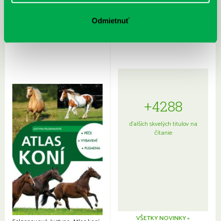
Rudź, Przemyslaw: Atlas hviezd:
Hardy, Paula: Japonsko na tanieri:
Sprievodca po hviezdnej oblohe
kompletný sprievodca
Odmietnuť
japonskou kuchyňou a etiketou
+4288
ďalších skvelých titulov na
čítanie
VŠETKY NOVINKY »