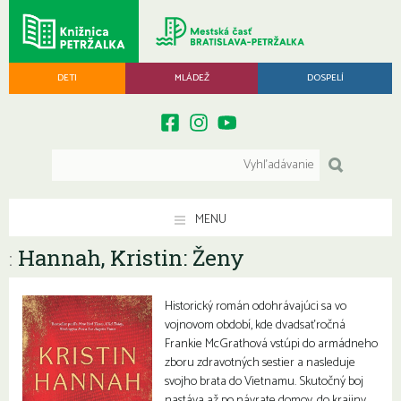
DETI
MLÁDEŽ
DOSPELÍ
MENU
Hannah, Kristin: Ženy
:
Historický román odohrávajúci sa vo
vojnovom období, kde dvadsaťročná
Frankie McGrathová vstúpi do armádneho
zboru zdravotných sestier a nasleduje
svojho brata do Vietnamu. Skutočný boj
nastáva až po návrate domov, do krajiny