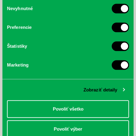
služby.
Výber
Nevyhnutné
súhlasu
McGrath, Andy: Tadej Pogačar:
Bárdy, Peter: Radičová
Prvá biografia najväčšieho
cyklistu modernej doby:
Preferencie
nezastaviteľný
Štatistiky
Marketing
Zobraziť detaily
Povoliť všetko
Povoliť výber