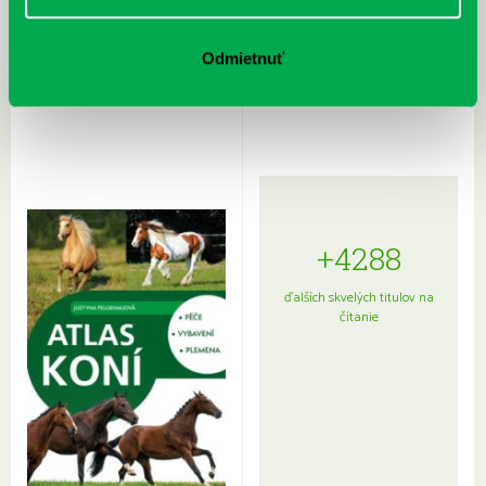
Rudź, Przemyslaw: Atlas hviezd:
Hardy, Paula: Japonsko na tanieri:
Odmietnuť
Sprievodca po hviezdnej oblohe
kompletný sprievodca
japonskou kuchyňou a etiketou
+4288
ďalších skvelých titulov na
čítanie