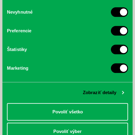
služby.
Výber
Nevyhnutné
súhlasu
McGrath, Andy: Tadej Pogačar:
Bárdy, Peter: Radičová
Prvá biografia najväčšieho
cyklistu modernej doby:
Preferencie
nezastaviteľný
Štatistiky
Marketing
Zobraziť detaily
Povoliť všetko
Povoliť výber