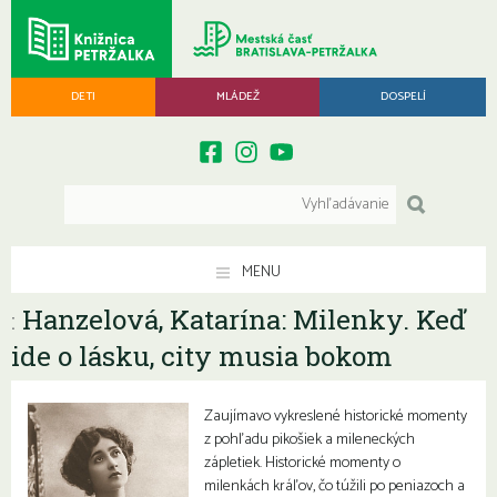
DETI
MLÁDEŽ
DOSPELÍ
MENU
Hanzelová, Katarína: Milenky. Keď
:
ide o lásku, city musia bokom
Zaujímavo vykreslené historické momenty
z pohľadu pikošiek a mileneckých
zápletiek. Historické momenty o
milenkách kráľov, čo túžili po peniazoch a