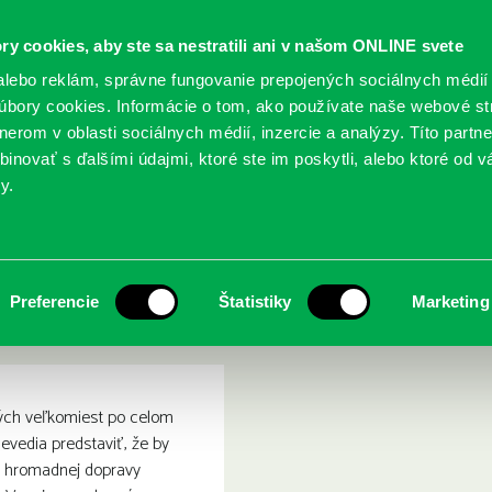
ry cookies, aby ste sa nestratili ani v našom ONLINE svete
lebo reklám, správne fungovanie prepojených sociálnych médií
bory cookies. Informácie o tom, ako používate naše webové st
erom v oblasti sociálnych médií, inzercie a analýzy. Títo partn
GY
SLUŽBY
PODUJATIA
POBOČKY
O KNIŽ
inovať s ďalšími údajmi, ktoré ste im poskytli, alebo ktoré od vá
y.
jímavější systémy (nejen) podzemních drah
a světa : Nejzajímavější s
Preferencie
Štatistiky
Marketing
ých veľkomiest po celom
nevedia predstaviť, že by
 hromadnej dopravy