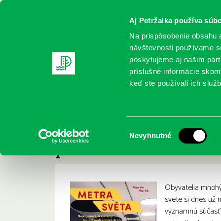
Aj Petržalka používa súbo
Na prispôsobenie obsahu a
návštevnosti používame sú
poskytujeme aj našim partn
REGISTRUJTE SA
ONLINE KATALÓ
príslušné informácie skomb
keď ste používali ich služb
Domov
Nové knihy
Harák, Martin: Metra světa : Nejza
Harák, Martin: Metr
:
Výber
Nevyhnutné
podzemních drah
súhlasu
Obyvatelia mnoh
svete si dnes už 
významnú súčasť