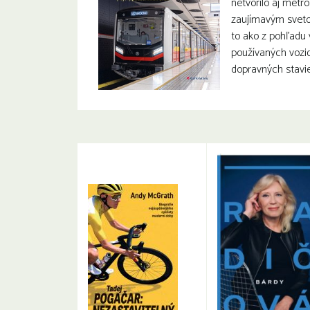
netvorilo aj metr
zaujímavým svet
to ako z pohľadu v
používaných vozidi
dopravných stavie