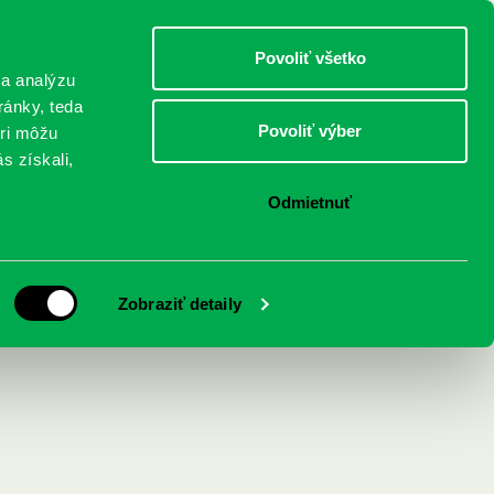
DETI
MLÁDEŽ
DOSPELÍ
Povoliť všetko
 a analýzu
ránky, teda
Povoliť výber
eri môžu
NICI
FEDINOVA
KONTAKTY
s získali,
Odmietnuť
ystémy (nejen)
Zobraziť detaily