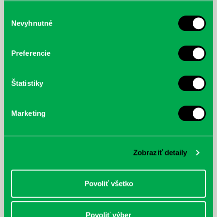
služby.
Výber
Nevyhnutné
súhlasu
McGrath, Andy: Tadej Pogačar:
Bárdy, Peter: Radičová
Prvá biografia najväčšieho
Preferencie
cyklistu modernej doby:
nezastaviteľný
Štatistiky
Marketing
Zobraziť detaily
Povoliť všetko
Povoliť výber