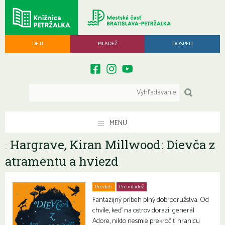
DETI
MLÁDEŽ
DOSPELÍ
MENU
Hargrave, Kiran Millwood: Dievča z
:
atramentu a hviezd
Pre deti
Pre mládež
Fantazijný príbeh plný dobrodružstva. Od
chvíle, keď na ostrov dorazil generál
Adore, nikto nesmie prekročiť hranicu