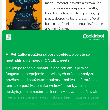
medzi Gromerou a zvyškom ostrova. Keď
zmizne Izabelina najlepšia kamarátka,
Isabella sa votrie do pátracej skupiny – je
predsa dcérou kartografa. Zachraňovať
bude musieť nielen stratenú dievčinu, ale
aj samotný ostrov.
Aj Petržalka používa súbory cookies, aby ste sa
nestratili ani v našom ONLINE svete
Na prispôsobenie obsahu alebo reklám, správne
fungovanie prepojených sociálnych médií a analýzu
návštevnosti používame súbory cookies. Informácie o
tom, ako používate naše webové stránky, teda
poskytujeme aj našim partnerom v oblasti sociálnych
médií, inzercie a analýzy. Títo partneri môžu príslušné
informácie skombinovať s ďalšími údajmi, ktoré ste im
poskytli, alebo ktoré od vás získali, keď ste používali ich