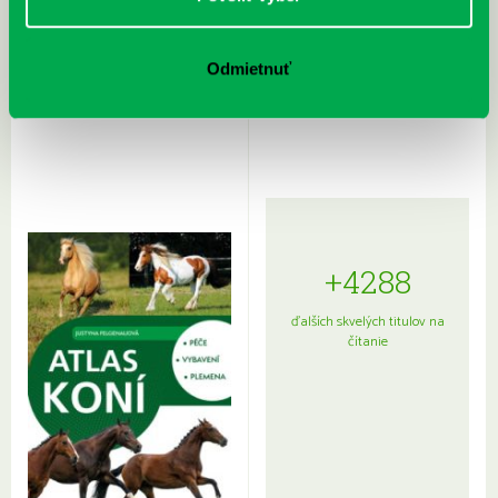
Rudź, Przemyslaw: Atlas hviezd:
Hardy, Paula: Japonsko na tanieri:
Odmietnuť
Sprievodca po hviezdnej oblohe
kompletný sprievodca
japonskou kuchyňou a etiketou
+4288
ďalších skvelých titulov na
čítanie