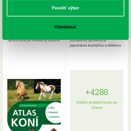
Povoliť výber
Odmietnuť
Rudź, Przemyslaw: Atlas hviezd:
Hardy, Paula: Japonsko na tanieri:
Sprievodca po hviezdnej oblohe
kompletný sprievodca
japonskou kuchyňou a etiketou
+4288
ďalších skvelých titulov na
čítanie