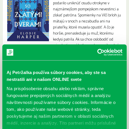
podarilo uniknúť osudu otrokyne v
najznámejšom pompejskom nevestinci a
získať patróna. Spomienky na Vlčí brloh ju
mátajú v snoch a nezabudla ani na
priateľky, ktoré musela opustiť. A čo je
horšie, prenasleduje ju muž, ktorému
kedysi patrila. Ak sa chce oslobodiť od
minulosti, musí byť rovnako nemilosrdná
ako on.
Aj Petržalka používa súbory cookies, aby ste sa
nestratili ani v našom ONLINE svete
Na prispôsobenie obsahu alebo reklám, správne
fungovanie prepojených sociálnych médií a analýzu
návštevnosti používame súbory cookies. Informácie o
tom, ako používate naše webové stránky, teda
poskytujeme aj našim partnerom v oblasti sociálnych
médií, inzercie a analýzy. Títo partneri môžu príslušné