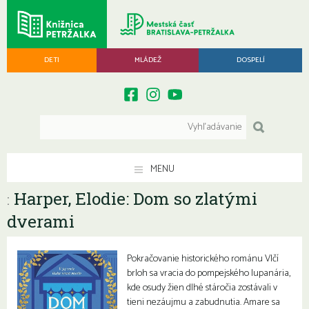
DETI
MLÁDEŽ
DOSPELÍ
MENU
Harper, Elodie: Dom so zlatými
:
dverami
Pokračovanie historického románu Vlčí
brloh sa vracia do pompejského lupanária,
kde osudy žien dlhé stáročia zostávali v
tieni nezáujmu a zabudnutia. Amare sa