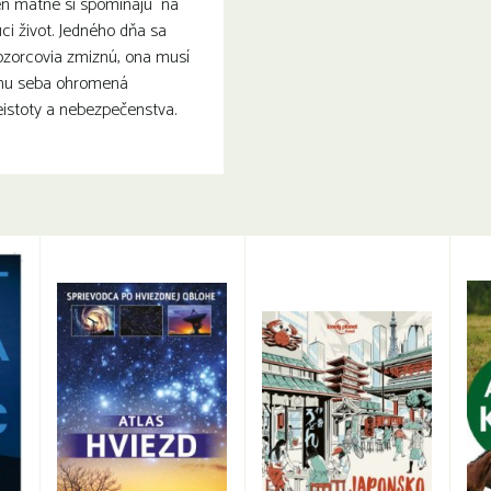
len matne si spomínajú na
ci život. Jedného dňa sa
ozorcovia zmiznú, ona musí
amu seba ohromená
eistoty a nebezpečenstva.