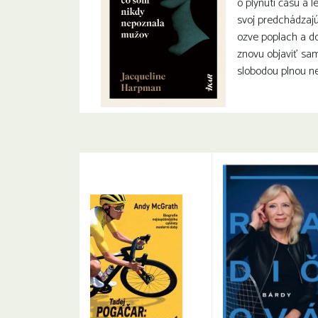
o plynutí času a 
svoj predchádzajú
ozve poplach a d
znovu objaviť s
slobodou plnou n