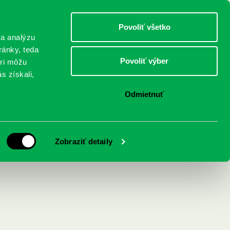
DETI
MLÁDEŽ
DOSPELÍ
Povoliť všetko
 a analýzu
ránky, teda
Povoliť výber
eri môžu
NICI
FEDINOVA
KONTAKTY
s získali,
Odmietnuť
znala mužov
Zobraziť detaily