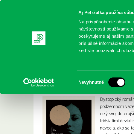
Aj Petržalka používa súbo
Na prispôsobenie obsahu a
návštevnosti používame sú
poskytujeme aj našim partn
REGISTRUJTE SA
ONLINE KATALÓ
príslušné informácie skomb
keď ste používali ich služb
Domov
Nové knihy
Harpman, Jacqueline: Ja, čo som n
Harpman, Jacquelin
:
Výber
Nevyhnutné
súhlasu
Dystopický román
podzemnom väzení
celý svoj doterajš
tridsiatimi devia
nevedia, ako sa t