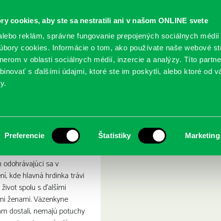
ry cookies, aby ste sa nestratili ani v našom ONLINE svete
lebo reklám, správne fungovanie prepojených sociálnych médií
bory cookies. Informácie o tom, ako používate naše webové st
erom v oblasti sociálnych médií, inzercie a analýzy. Títo partn
GY
SLUŽBY
PODUJATIA
POBOČKY
O KNIŽ
inovať s ďalšími údajmi, ktoré ste im poskytli, alebo ktoré od vá
y.
ikdy nepoznala mužov
e: Ja, čo som nikdy nepo
Preferencie
Štatistiky
Marketing
 odohrávajúci sa v
, kde hlavná hrdinka trávi
í život spolu s ďalšími
timi ženami. Väzenkyne
am dostali, nemajú potuchy