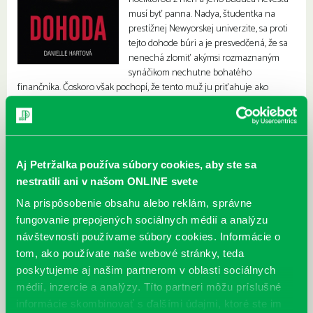
musí byť panna. Nadya, študentka na
prestížnej Newyorskej univerzite, sa proti
tejto dohode búri a je presvedčená, že sa
nenechá zlomiť akýmsi rozmaznaným
synáčikom nechutne bohatého
finančníka. Čoskoro však pochopí, že tento muž ju priťahuje ako
magnet a nenecháva ju chladnou.
Aj Petržalka používa súbory cookies, aby ste sa
nestratili ani v našom ONLINE svete
Na prispôsobenie obsahu alebo reklám, správne
fungovanie prepojených sociálnych médií a analýzu
návštevnosti používame súbory cookies. Informácie o
tom, ako používate naše webové stránky, teda
poskytujeme aj našim partnerom v oblasti sociálnych
médií, inzercie a analýzy. Títo partneri môžu príslušné
informácie skombinovať s ďalšími údajmi, ktoré ste im