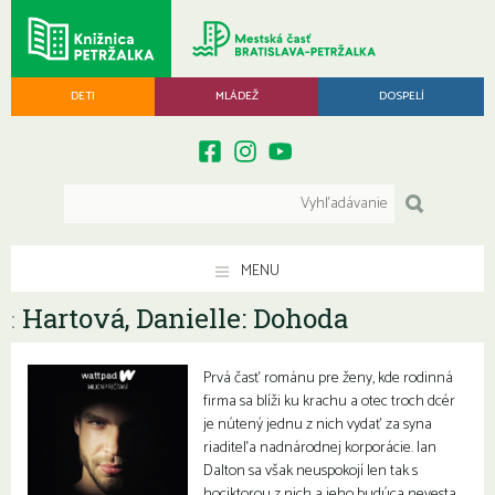
DETI
MLÁDEŽ
DOSPELÍ
MENU
Hartová, Danielle: Dohoda
:
Prvá časť románu pre ženy, kde rodinná
firma sa blíži ku krachu a otec troch dcér
je nútený jednu z nich vydať za syna
riaditeľa nadnárodnej korporácie. Ian
Dalton sa však neuspokojí len tak s
hociktorou z nich a jeho budúca nevesta