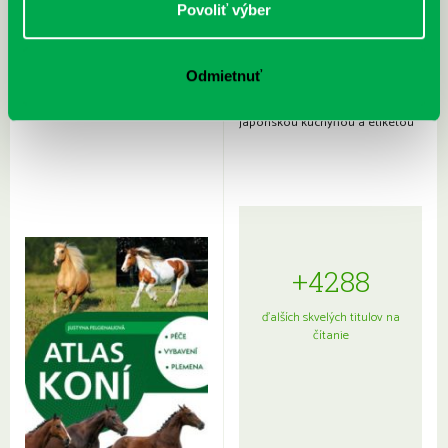
Povoliť výber
Odmietnuť
Rudź, Przemyslaw: Atlas hviezd:
Hardy, Paula: Japonsko na tanieri:
Sprievodca po hviezdnej oblohe
kompletný sprievodca
japonskou kuchyňou a etiketou
+4288
ďalších skvelých titulov na
čítanie