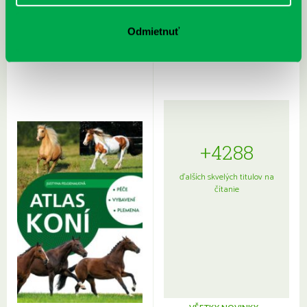
Rudź, Przemyslaw: Atlas hviezd:
Hardy, Paula: Japonsko na tanieri:
Sprievodca po hviezdnej oblohe
kompletný sprievodca
Odmietnuť
japonskou kuchyňou a etiketou
+4288
ďalších skvelých titulov na
čítanie