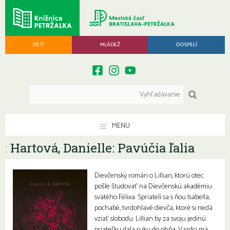
DETI
MLÁDEŽ
DOSPELÍ
MENU
Hartová, Danielle: Pavúčia ľalia
:
Dievčenský román o Lillian, ktorú otec
pošle študovať na Dievčenskú akadémiu
svätého Félixa. Spriatelí sa s ňou Isabella,
pochabé, tvrdohlavé dievča, ktoré si nedá
vziať slobodu. Lillian by za svoju jedinú
priateľku dala ruku do ohňa. V srdci má