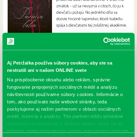
zmätok – už sa nevyzná v citoch, čo ju k
dievčaťu pútajú. No jedného dňa sa
dozvie hrozné tajomstvo, ktoré Isabellu
spája s dievčatami tej zvláštnej akadémie.
Aj Petržalka používa súbory cookies, aby ste sa
nestratili ani v našom ONLINE svete
Na prispôsobenie obsahu alebo reklám, správne
fungovanie prepojených sociálnych médií a analýzu
návštevnosti používame súbory cookies. Informácie o
tom, ako používate naše webové stránky, teda
poskytujeme aj našim partnerom v oblasti sociálnych
médií, inzercie a analýzy. Títo partneri môžu príslušné
informácie skombinovať s ďalšími údajmi, ktoré ste im
poskytli, alebo ktoré od vás získali, keď ste používali ich