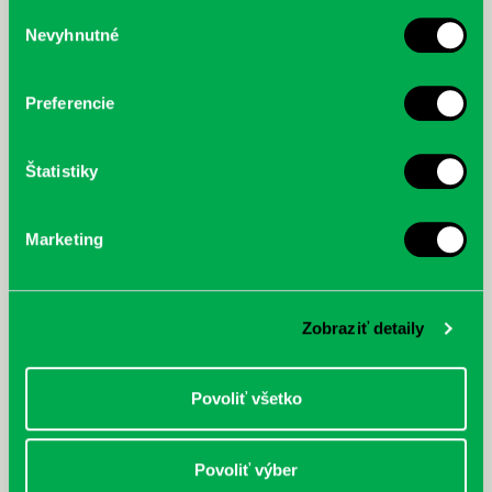
služby.
Výber
Nevyhnutné
súhlasu
McGrath, Andy: Tadej Pogačar:
Bárdy, Peter: Radičová
Prvá biografia najväčšieho
cyklistu modernej doby:
Preferencie
nezastaviteľný
Štatistiky
Marketing
Zobraziť detaily
Povoliť všetko
Povoliť výber