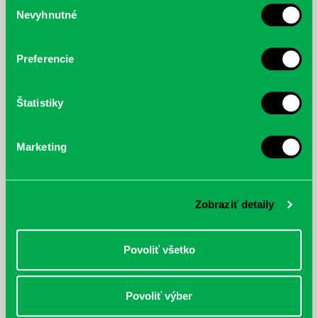
Výber
Nevyhnutné
McGrath, Andy: Tadej Pogačar:
Bárdy, Peter: Radičová
súhlasu
Prvá biografia najväčšieho
cyklistu modernej doby:
nezastaviteľný
Preferencie
Štatistiky
Marketing
Zobraziť detaily
Povoliť všetko
Povoliť výber