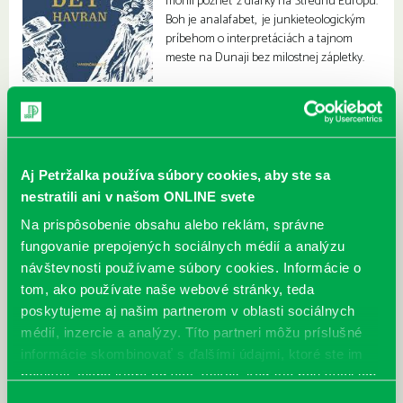
mohli pozrieť z diaľky na Strednú Európu.
Boh je analafabet, je junkieteologickým
príbehom o interpretáciách a tajnom
meste na Dunaji bez milostnej zápletky.
Aj Petržalka používa súbory cookies, aby ste sa
nestratili ani v našom ONLINE svete
Na prispôsobenie obsahu alebo reklám, správne
fungovanie prepojených sociálnych médií a analýzu
návštevnosti používame súbory cookies. Informácie o
tom, ako používate naše webové stránky, teda
poskytujeme aj našim partnerom v oblasti sociálnych
médií, inzercie a analýzy. Títo partneri môžu príslušné
informácie skombinovať s ďalšími údajmi, ktoré ste im
poskytli, alebo ktoré od vás získali, keď ste používali ich
služby.