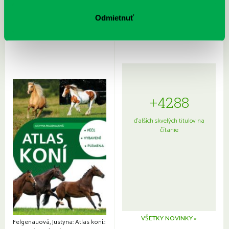
Rudź, Przemyslaw: Atlas hviezd:
Hardy, Paula: Japonsko na tanieri:
Sprievodca po hviezdnej oblohe
kompletný sprievodca
Odmietnuť
japonskou kuchyňou a etiketou
+4288
ďalších skvelých titulov na
čítanie
VŠETKY NOVINKY »
Felgenauová, Justyna: Atlas koní.: