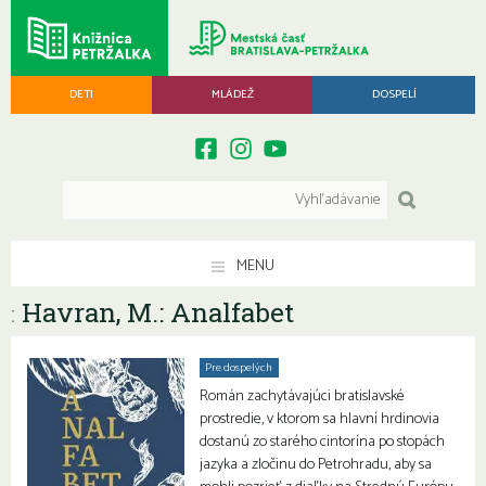
DETI
MLÁDEŽ
DOSPELÍ
MENU
Havran, M.: Analfabet
:
Pre dospelých
Román zachytávajúci bratislavské
prostredie, v ktorom sa hlavní hrdinovia
dostanú zo starého cintorína po stopách
jazyka a zločinu do Petrohradu, aby sa