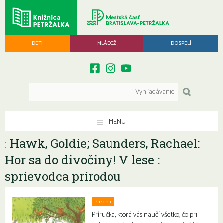
DETI
MLÁDEŽ
DOSPELÍ
MENU
Hawk, Goldie; Saunders, Rachael:
:
Hor sa do divočiny! V lese :
sprievodca prírodou
Pre deti
Príručka, ktorá vás naučí všetko, čo pri