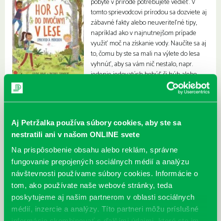
pobyte v prírode potrebujete vedieť. V
tomto sprievodcovi prírodou sa dozviete aj
zábavné fakty alebo neuveriteľné tipy,
napríklad ako v najnutnejšom prípade
využiť moč na získanie vody. Naučíte sa aj
to, čomu by ste sa mali na výlete do lesa
vyhnúť, aby sa vám nič nestalo, napr.
jedenie jedovatých bobúľ či húb alebo
založenie požiaru.
Aj Petržalka používa súbory cookies, aby ste sa
nestratili ani v našom ONLINE svete
Na prispôsobenie obsahu alebo reklám, správne
fungovanie prepojených sociálnych médií a analýzu
návštevnosti používame súbory cookies. Informácie o
tom, ako používate naše webové stránky, teda
poskytujeme aj našim partnerom v oblasti sociálnych
médií, inzercie a analýzy. Títo partneri môžu príslušné
informácie skombinovať s ďalšími údajmi, ktoré ste im