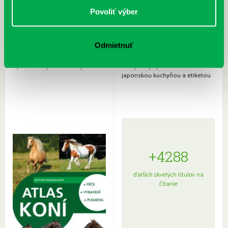
Povoliť výber
Odmietnuť
Rudź, Przemyslaw: Atlas hviezd:
Hardy, Paula: Japonsko na tanieri:
Sprievodca po hviezdnej oblohe
kompletný sprievodca
japonskou kuchyňou a etiketou
+4288
ďalších skvelých titulov na
čítanie