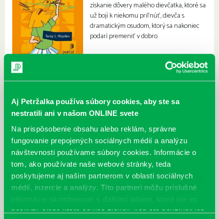
získanie dôvery malého dievčatka, ktoré sa
už bojí k niekomu priľnúť, dievča s
dramatickým osudom, ktorý sa nakoniec
podarí premeniť v dobro.
Aj Petržalka používa súbory cookies, aby ste sa
nestratili ani v našom ONLINE svete
Na prispôsobenie obsahu alebo reklám, správne
fungovanie prepojených sociálnych médií a analýzu
návštevnosti používame súbory cookies. Informácie o
tom, ako používate naše webové stránky, teda
poskytujeme aj našim partnerom v oblasti sociálnych
médií, inzercie a analýzy. Títo partneri môžu príslušné
informácie skombinovať s ďalšími údajmi, ktoré ste im
poskytli, alebo ktoré od vás získali, keď ste používali ich