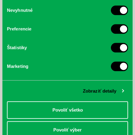
služby.
Výber
Nevyhnutné
súhlasu
McGrath, Andy: Tadej Pogačar:
Bárdy, Peter: Radičová
Prvá biografia najväčšieho
cyklistu modernej doby:
Preferencie
nezastaviteľný
Štatistiky
Marketing
Zobraziť detaily
Povoliť všetko
Povoliť výber