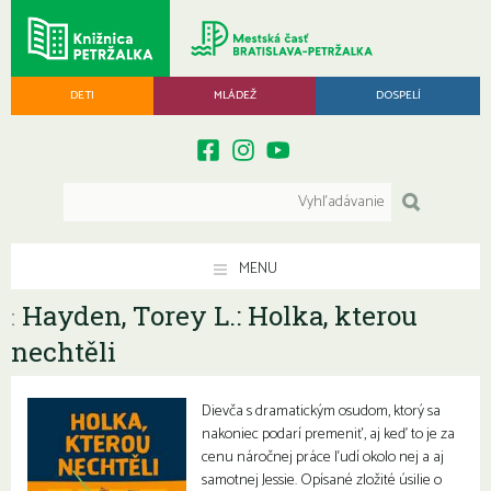
DETI
MLÁDEŽ
DOSPELÍ
MENU
Hayden, Torey L.: Holka, kterou
:
nechtěli
Dievča s dramatickým osudom, ktorý sa
nakoniec podarí premeniť, aj keď to je za
cenu náročnej práce ľudí okolo nej a aj
samotnej Jessie. Opísané zložité úsilie o