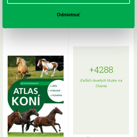
Rudź, Przemyslaw: Atlas hviezd:
Hardy, Paula: Japonsko na tanieri:
Odmietnuť
Sprievodca po hviezdnej oblohe
kompletný sprievodca
japonskou kuchyňou a etiketou
+4288
ďalších skvelých titulov na
čítanie