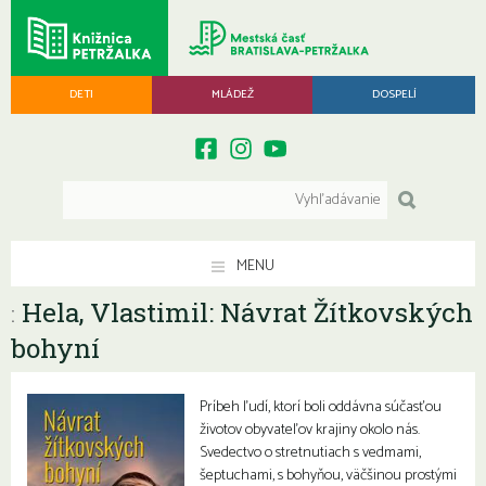
DETI
MLÁDEŽ
DOSPELÍ
MENU
Hela, Vlastimil: Návrat Žítkovských
:
bohyní
Príbeh ľudí, ktorí boli oddávna súčasťou
životov obyvateľov krajiny okolo nás.
Svedectvo o stretnutiach s vedmami,
šeptuchami, s bohyňou, väčšinou prostými