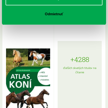
Rudź, Przemyslaw: Atlas hviezd:
Hardy, Paula: Japonsko na tanieri:
Odmietnuť
Sprievodca po hviezdnej oblohe
kompletný sprievodca
japonskou kuchyňou a etiketou
+4288
ďalších skvelých titulov na
čítanie