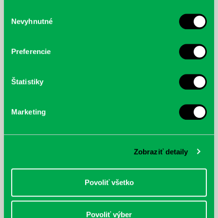
služby.
Výber
Nevyhnutné
súhlasu
McGrath, Andy: Tadej Pogačar:
Bárdy, Peter: Radičová
Prvá biografia najväčšieho
cyklistu modernej doby:
Preferencie
nezastaviteľný
Štatistiky
Marketing
Zobraziť detaily
Povoliť všetko
Povoliť výber