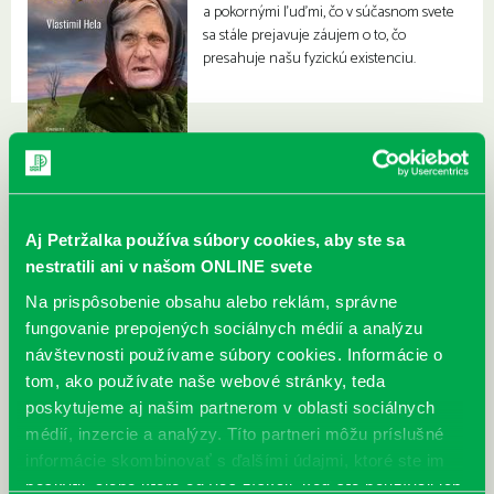
a pokornými ľuďmi, čo v súčasnom svete
sa stále prejavuje záujem o to, čo
presahuje našu fyzickú existenciu.
Aj Petržalka používa súbory cookies, aby ste sa
nestratili ani v našom ONLINE svete
Na prispôsobenie obsahu alebo reklám, správne
fungovanie prepojených sociálnych médií a analýzu
návštevnosti používame súbory cookies. Informácie o
tom, ako používate naše webové stránky, teda
poskytujeme aj našim partnerom v oblasti sociálnych
médií, inzercie a analýzy. Títo partneri môžu príslušné
informácie skombinovať s ďalšími údajmi, ktoré ste im
poskytli, alebo ktoré od vás získali, keď ste používali ich