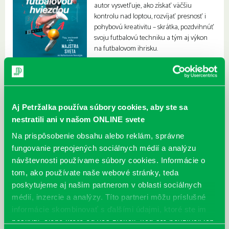
autor vysvetľuje, ako získať väčšiu
kontrolu nad loptou, rozvíjať presnosť i
pohybovú kreativitu – skrátka, pozdvihnúť
svoju futbalovú techniku a tým aj výkon
na futbalovom ihrisku.
Aj Petržalka používa súbory cookies, aby ste sa
nestratili ani v našom ONLINE svete
Na prispôsobenie obsahu alebo reklám, správne
fungovanie prepojených sociálnych médií a analýzu
návštevnosti používame súbory cookies. Informácie o
tom, ako používate naše webové stránky, teda
poskytujeme aj našim partnerom v oblasti sociálnych
médií, inzercie a analýzy. Títo partneri môžu príslušné
informácie skombinovať s ďalšími údajmi, ktoré ste im
poskytli, alebo ktoré od vás získali, keď ste používali ich