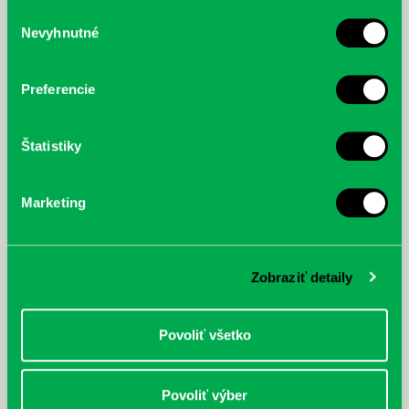
služby.
Výber
Nevyhnutné
súhlasu
McGrath, Andy: Tadej Pogačar:
Bárdy, Peter: Radičová
Prvá biografia najväčšieho
cyklistu modernej doby:
Preferencie
nezastaviteľný
Štatistiky
Marketing
Zobraziť detaily
Povoliť všetko
Povoliť výber