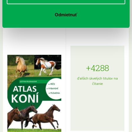
Rudź, Przemyslaw: Atlas hviezd:
Hardy, Paula: Japonsko na tanieri:
Odmietnuť
Sprievodca po hviezdnej oblohe
kompletný sprievodca
japonskou kuchyňou a etiketou
+4288
ďalších skvelých titulov na
čítanie