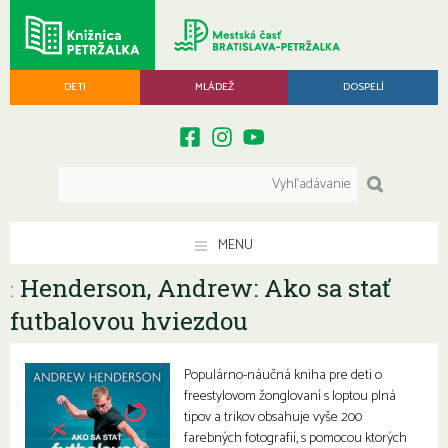
DETI
MLÁDEŽ
DOSPELÍ
MENU
Henderson, Andrew: Ako sa stať
:
futbalovou hviezdou
Populárno-náučná kniha pre deti o
freestylovom žonglovaní s loptou plná
tipov a trikov obsahuje vyše 200
farebných fotografií, s pomocou ktorých