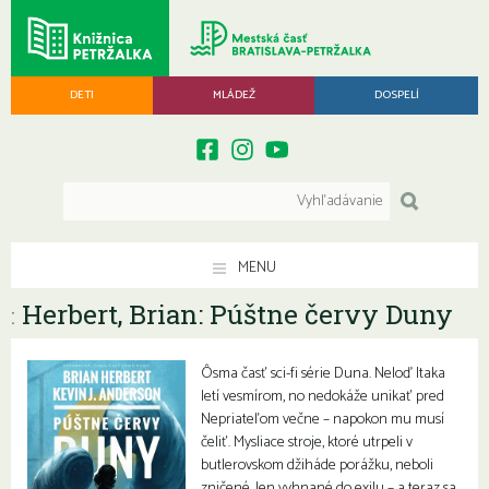
DETI
MLÁDEŽ
DOSPELÍ
MENU
Herbert, Brian: Púštne červy Duny
:
Ôsma časť sci-fi série Duna. Neloď Itaka
letí vesmírom, no nedokáže unikať pred
Nepriateľom večne – napokon mu musí
čeliť. Mysliace stroje, ktoré utrpeli v
butlerovskom džiháde porážku, neboli
zničené, len vyhnané do exilu – a teraz sa