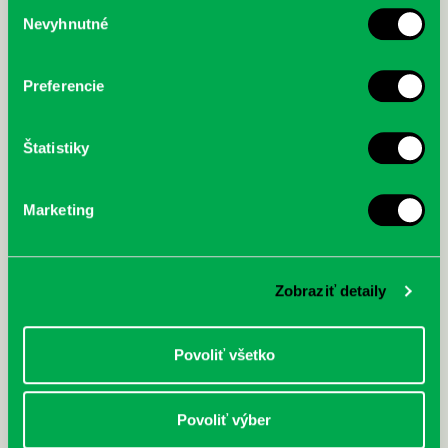
Výber
Nevyhnutné
súhlasu
McGrath, Andy: Tadej Pogačar:
Bárdy, Peter: Radičová
Prvá biografia najväčšieho
cyklistu modernej doby:
nezastaviteľný
Preferencie
Štatistiky
Marketing
Zobraziť detaily
Povoliť všetko
Povoliť výber