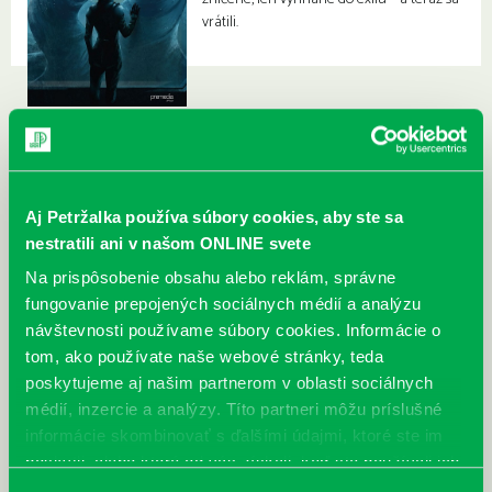
vrátili.
Aj Petržalka používa súbory cookies, aby ste sa
nestratili ani v našom ONLINE svete
Na prispôsobenie obsahu alebo reklám, správne
fungovanie prepojených sociálnych médií a analýzu
návštevnosti používame súbory cookies. Informácie o
tom, ako používate naše webové stránky, teda
poskytujeme aj našim partnerom v oblasti sociálnych
médií, inzercie a analýzy. Títo partneri môžu príslušné
informácie skombinovať s ďalšími údajmi, ktoré ste im
poskytli, alebo ktoré od vás získali, keď ste používali ich
služby.