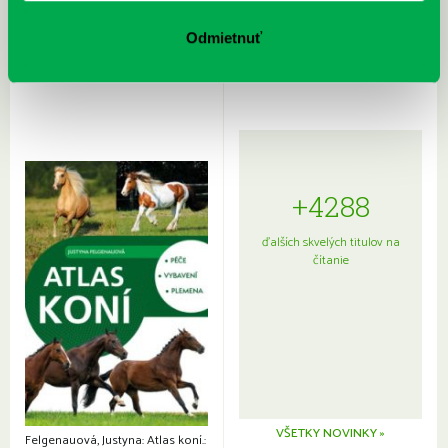
Rudź, Przemyslaw: Atlas hviezd:
Hardy, Paula: Japonsko na tanieri:
Sprievodca po hviezdnej oblohe
kompletný sprievodca
Odmietnuť
japonskou kuchyňou a etiketou
+4288
ďalších skvelých titulov na
čítanie
VŠETKY NOVINKY »
Felgenauová, Justyna: Atlas koní.: