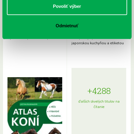
Povoliť výber
Odmietnuť
Rudź, Przemyslaw: Atlas hviezd:
Hardy, Paula: Japonsko na tanieri:
Sprievodca po hviezdnej oblohe
kompletný sprievodca
japonskou kuchyňou a etiketou
+4288
ďalších skvelých titulov na
čítanie