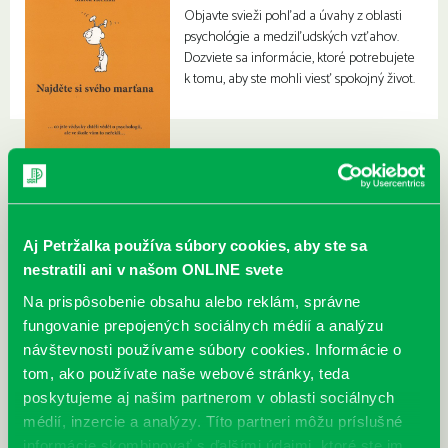
Objavte svieži pohľad a úvahy z oblasti
psychológie a medziľudských vzťahov.
Dozviete sa informácie, ktoré potrebujete
k tomu, aby ste mohli viesť spokojný život.
Aj Petržalka používa súbory cookies, aby ste sa
nestratili ani v našom ONLINE svete
Na prispôsobenie obsahu alebo reklám, správne
fungovanie prepojených sociálnych médií a analýzu
návštevnosti používame súbory cookies. Informácie o
tom, ako používate naše webové stránky, teda
poskytujeme aj našim partnerom v oblasti sociálnych
médií, inzercie a analýzy. Títo partneri môžu príslušné
informácie skombinovať s ďalšími údajmi, ktoré ste im