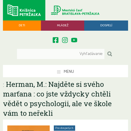
DETI
MLÁDEŽ
DOSPELÍ
MENU
Herman, M.: Najděte si svého
:
marťana : co jste vždycky chtěli
vědět o psychologii, ale ve škole
vám to neřekli
Pre dospelých