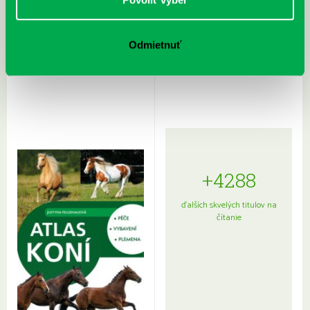
Rudź, Przemyslaw: Atlas hviezd:
Hardy, Paula: Japonsko na tanieri:
Odmietnuť
Sprievodca po hviezdnej oblohe
kompletný sprievodca
japonskou kuchyňou a etiketou
+4288
ďalších skvelých titulov na
čítanie