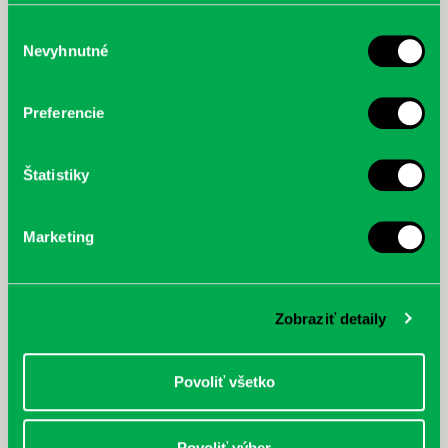
poskytli, alebo ktoré od vás získali, keď ste používali ich
služby.
Výber
Nevyhnutné
súhlasu
McGrath, Andy: Tadej Pogačar:
Bárdy, Peter: Radičová
Prvá biografia najväčšieho
Preferencie
cyklistu modernej doby:
nezastaviteľný
Štatistiky
Marketing
Zobraziť detaily
Povoliť všetko
Povoliť výber