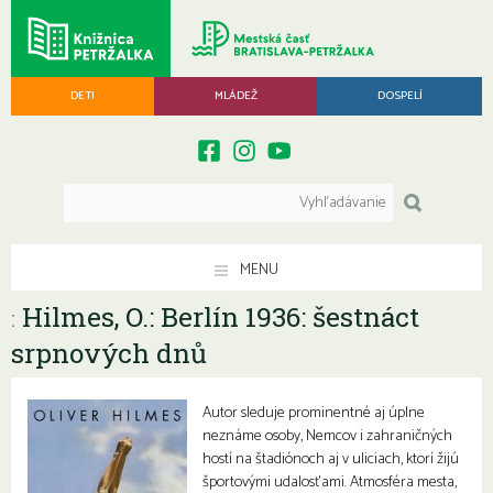
DETI
MLÁDEŽ
DOSPELÍ
MENU
Hilmes, O.: Berlín 1936: šestnáct
:
srpnových dnů
Autor sleduje prominentné aj úplne
neznáme osoby, Nemcov i zahraničných
hostí na štadiónoch aj v uliciach, ktorí žijú
športovými udalosťami. Atmosféra mesta,