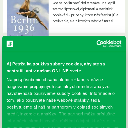
kde sa po štrnásť dní stretávali najlepší
svetoví športovci, diplomati a nacistickí
pohlavári – príbehy, ktoré nás fascinujú a
prekvapia, ale z ktorých nás tiež mrazí.
Aj Petržalka používa súbory cookies, aby ste sa
nestratili ani v našom ONLINE svete
Na prispôsobenie obsahu alebo reklám, správne
fungovanie prepojených sociálnych médií a analýzu
návštevnosti používame súbory cookies. Informácie o
tom, ako používate naše webové stránky, teda
poskytujeme aj našim partnerom v oblasti sociálnych
médií, inzercie a analýzy. Títo partneri môžu príslušné
informácie skombinovať s ďalšími údajmi, ktoré ste im
poskytli, alebo ktoré od vás získali, keď ste používali ich