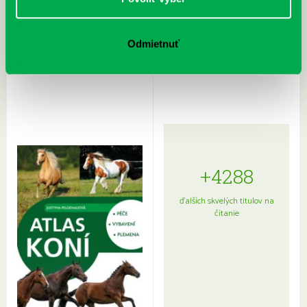
Rudź, Przemyslaw: Atlas hviezd:
Hardy, Paula: Japonsko na tanieri:
Odmietnuť
Sprievodca po hviezdnej oblohe
kompletný sprievodca
japonskou kuchyňou a etiketou
+4288
ďalších skvelých titulov na
čítanie